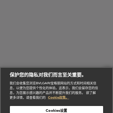
全
览
线
水
部
全
上
礼
Bvlgari
物
部
专
Bvlgari
BVLGARI
Bvlgari
Omnia香
系列
宝格丽
享
Man系列
水
Aluminium
送
腕表
走进BVLGARI宝格丽
给
她
Serpenti
B.zero1系
环
联
系列
的
列
Serpenti
Serpenti
境
系
礼
Baia系列
Forever系
社
我
物
列
Bvlgari
ALLEGRA
会
们
Divas'
Le
送
宝格丽
Dream
Lvcea系列
治
服
Gemme
给
系列
理
务
系列
他
招
门
保护您的隐私对我们而言至关重要。
Divas'
Bvlgari
的
贤
店
Dream
Bvlgari系
我们会收集您浏览BVLGARI宝格丽网站的方式和时间相关信
系列
礼
纳
信
列
息，以便为您提供个性化的体验。这表示，我们会留存您的信
Serpenti
Divas'
士
息
物
息，为您展示感兴趣的产品并不断提升我们的服务。 欲了解
Cuore系
Dream系
酒
新
更多详情，请查看我们的
Cookie政策。
列
列
店
高级珠宝腕
婚
Goldea系
表
及
列
礼
Cookies设置