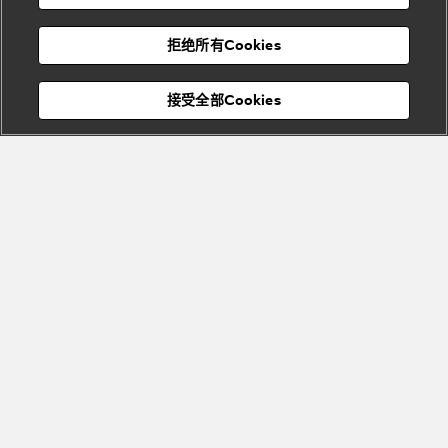
度
物
假
Bvlgari
Bvlgari
宝格丽
村
拒绝所有Cookies
Eternal系
Tubogas
列
系列
Serpenti
Serpentine
接受全部Cookies
Cabochon
菜单
系列
系列
关闭
添加至购物袋
Bvlgari
Bvlgari
Colors
Cabochon
系列
系列
Serpenti
Serpenti
宝格丽顾客服务中心
Reverse
Sugerloaf
系列
系列
Fiorever
其他珠宝
系列
系列
Bvlgari
Bvlgari