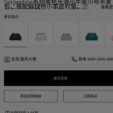
Serpentine系列黑色光滑小牛皮小号手拿
包，搭配鲜绿色小羊皮衬里。迷人的镀金
查看更
黄铜蛇形框架，一侧饰以镌刻鳞片和红色
珐琅双眼，另一侧饰以黑色光滑小牛皮嵌
更多款式:
件，按扣开合。
咨询
服务大使
致电
400-000-66
微信选购
添加至购物袋
立即购买