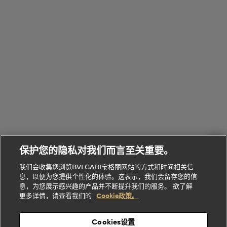
全
览
线
水
部
全
上
礼
Bvlgari
物
部
专
Bvlgari
BVLGARI
Bvlgari
Omnia香
系列
宝格丽
享
Man系列
水
Aluminium
送
腕表
走进BVLGARI宝格丽
给
她
Serpenti
B.zero1系
环
联
系列
的
列
Serpenti
Serpenti
境
系
礼
Baia系列
Forever系
社
我
物
列
Bvlgari
ALLEGRA
会
们
Divas'
Le
送
宝格丽
Dream
Lvcea系列
治
服
Gemme
给
系列
理
务
系列
他
招
门
保护您的隐私对我们而言至关重要。
Divas'
Bvlgari
的
贤
店
Dream
Bvlgari系
我们会收集您浏览BVLGARI宝格丽网站的方式和时间相关信
系列
礼
纳
信
列
息，以便为您提供个性化的体验。这表示，我们会留存您的信
Serpenti
Divas'
士
息
物
息，为您展示感兴趣的产品并不断提升我们的服务。 欲了解
Cuore系
Dream系
酒
新
更多详情，请查看我们的
Cookie政策。
列
列
店
高级珠宝腕
婚
Goldea系
表
及
列
礼
Cookies设置