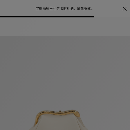
照片打印服务
点
宝格丽甄呈七夕限时礼遇，
即刻探索
。