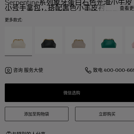
Serpentine系列象牙蛋白石色光滑小牛皮
小号手拿包，搭配黑色小羊皮衬里。迷人
查看更
的镀金黄铜蛇形框架，一侧饰以镌刻鳞片
和红色珐琅双眼，另一侧饰以象牙蛋白石
更多款式:
色光滑小牛皮嵌件，按扣开合。
咨询
服务大使
致电
400-000-66
微信选购
添加至购物袋
立即购买