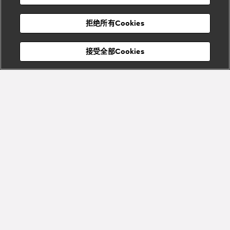
度
物
假
Bvlgari
Bvlgari
宝格丽
村
拒绝所有Cookies
Eternal系
Tubogas
列
系列
Serpenti
Serpentine
接受全部Cookies
Cabochon
菜单
系列
系列
关闭
添加至购物袋
Bvlgari
Bvlgari
Colors
Cabochon
系列
系列
Serpenti
Serpenti
宝格丽顾客服务中心
Reverse
Sugerloaf
系列
系列
Fiorever
其他珠宝
系列
系列
Bvlgari
Bvlgari