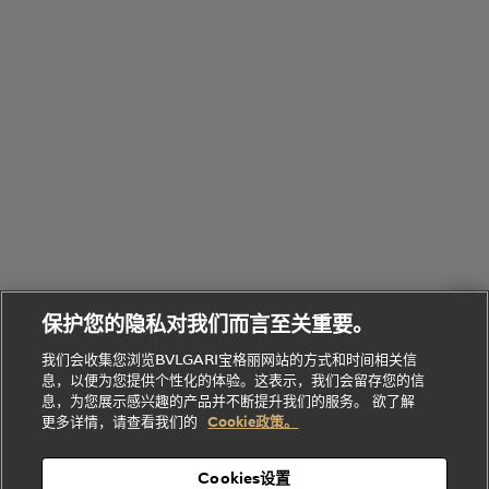
全
览
线
水
部
全
上
礼
Bvlgari
物
部
专
Bvlgari
BVLGARI
Bvlgari
Omnia香
系列
宝格丽
享
Man系列
水
Aluminium
送
腕表
走进BVLGARI宝格丽
给
她
Serpenti
B.zero1系
环
联
系列
的
列
Serpenti
Serpenti
境
系
礼
Baia系列
Forever系
社
我
物
列
Bvlgari
ALLEGRA
会
们
Divas'
Le
送
宝格丽
Dream
Lvcea系列
治
服
Gemme
给
系列
理
务
系列
他
招
门
保护您的隐私对我们而言至关重要。
Divas'
Bvlgari
的
贤
店
Dream
Bvlgari系
我们会收集您浏览BVLGARI宝格丽网站的方式和时间相关信
系列
礼
纳
信
列
息，以便为您提供个性化的体验。这表示，我们会留存您的信
Serpenti
Divas'
士
息
物
息，为您展示感兴趣的产品并不断提升我们的服务。 欲了解
Cuore系
Dream系
酒
新
更多详情，请查看我们的
Cookie政策。
列
列
店
高级珠宝腕
婚
Goldea系
表
及
列
礼
Cookies设置