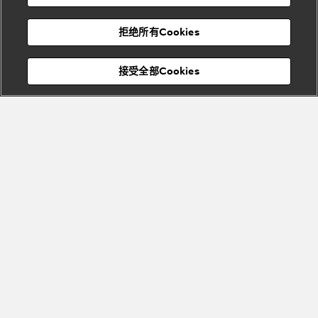
度
物
假
Bvlgari
Bvlgari
宝格丽
村
拒绝所有Cookies
Eternal系
Tubogas
列
系列
Serpenti
Serpentine
接受全部Cookies
Cabochon
菜单
系列
系列
关闭
添加至购物袋
Bvlgari
Bvlgari
Colors
Cabochon
系列
系列
Serpenti
Serpenti
宝格丽顾客服务中心
Reverse
Sugerloaf
系列
系列
Fiorever
其他珠宝
系列
系列
Bvlgari
Bvlgari