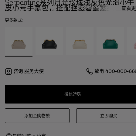
Serpentine系列月光珍珠浅灰色光滑小牛
皮小号手拿包，搭配艳彩碧玺紫红色小羊
查看更
皮衬里。迷人的镀金黄铜蛇形框架，一侧
饰以镌刻鳞片和红色珐琅双眼，另一侧饰
更多款式:
以月光珍珠浅灰色光滑小牛皮嵌件，按扣
开合。
咨询
服务大使
致电
400-000-66
微信选购
添加至购物袋
立即购买