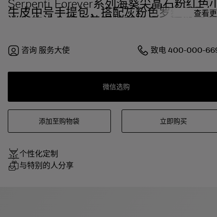
Serpenti Forever系列海葵尖晶石粉红色
牛皮中号手提包，搭配灰粉色罗缎衬里。
查看更
迷人的浅金镀金黄铜蛇首磁扣，饰以黑色
和白玛瑙色珐琅鳞片，点缀黑色缟玛瑙双
眼。
咨询
服务大使
致电
400-000-66
微信选购
添加至购物袋
立即购买
个性化定制
与特别的人分享