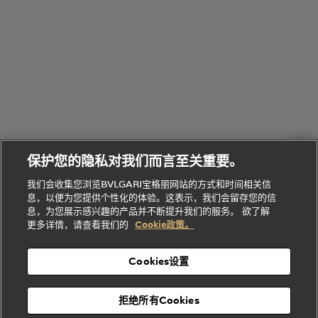
宝格丽
享
Man系列
水
Aluminium
送
腕表
走进BVLGARI宝格丽
给
她
Serpenti
B.zero1系
环
联
系列
的
列
Serpenti
Serpenti
境
系
礼
Baia系列
Forever系
社
我
物
列
Bvlgari
ALLEGRA
会
们
Divas'
Le
送
宝格丽
Dream
Lvcea系列
治
服
Gemme
给
系列
理
务
系列
他
招
门
保护您的隐私对我们而言至关重要。
Divas'
Bvlgari
的
贤
店
Dream
Bvlgari系
我们会收集您浏览BVLGARI宝格丽网站的方式和时间相关信
系列
礼
纳
信
列
息，以便为您提供个性化的体验。这表示，我们会留存您的信
Serpenti
Divas'
士
息
物
息，为您展示感兴趣的产品并不断提升我们的服务。 欲了解
Cuore系
Dream系
酒
新
更多详情，请查看我们的
Cookie政策。
列
列
店
高级珠宝腕
婚
Goldea系
表
及
列
礼
Cookies设置
度
物
假
Bvlgari
Bvlgari
宝格丽
村
拒绝所有Cookies
Eternal系
Tubogas
列