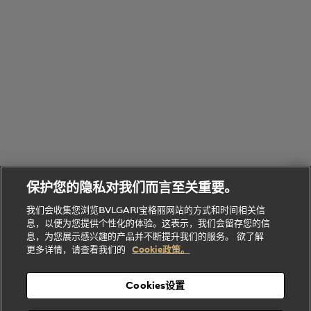
Bvlgari
物
部
专
Bvlgari
BVLGARI
Bvlgari
Omnia香
系列
宝格丽
享
Man系列
水
Aluminium
送
腕表
走进BVLGARI宝格丽
给
她
Serpenti
B.zero1系
环
联
系列
的
列
Serpenti
Serpenti
境
系
礼
Baia系列
Forever系
社
我
物
列
Bvlgari
ALLEGRA
会
们
Divas'
Le
送
宝格丽
Dream
Lvcea系列
治
服
Gemme
给
系列
理
务
系列
他
招
门
保护您的隐私对我们而言至关重要。
Divas'
Bvlgari
的
贤
店
Dream
Bvlgari系
我们会收集您浏览BVLGARI宝格丽网站的方式和时间相关信
系列
礼
纳
信
列
息，以便为您提供个性化的体验。这表示，我们会留存您的信
Serpenti
Divas'
士
息
物
息，为您展示感兴趣的产品并不断提升我们的服务。 欲了解
Cuore系
Dream系
酒
新
更多详情，请查看我们的
Cookie政策。
列
列
店
高级珠宝腕
婚
Goldea系
表
及
列
礼
Cookies设置
度
物
假
Bvlgari