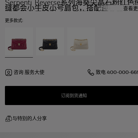
Serpenti Reverse系列海葵尖晶石粉红色
缝都会小牛皮小号肩包，搭配迎春花石英
查看更
粉色小羊皮衬里。迷人的浅金镀金黄铜蛇
首磁扣，点缀红色珐琅双眼。
更多款式:
咨询
服务大使
致电
400-000-66
订阅到货通知
与特别的人分享