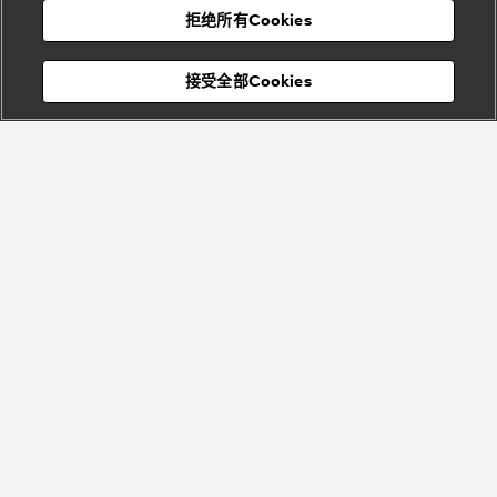
Bvlgari
宝格丽
村
拒绝所有Cookies
Eternal系
Tubogas
列
系列
Serpenti
Serpentine
接受全部Cookies
Cabochon
菜单
系列
系列
关闭
订阅到货通知
Bvlgari
Bvlgari
Colors
Cabochon
系列
系列
Serpenti
Serpenti
宝格丽顾客服务中心
Reverse
Sugerloaf
系列
系列
Fiorever
其他珠宝
系列
系列
Bvlgari
Bvlgari
Bvlgari系
Roma系列
列