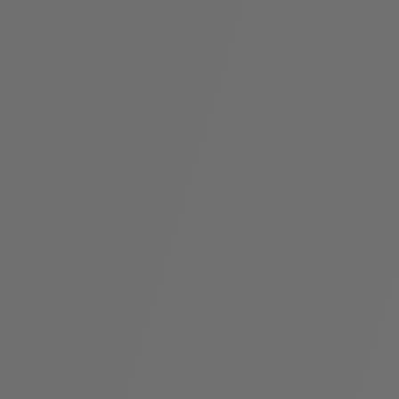
袋
与
配
饰
香
Bvlgari
水
ALLEGRA
Divas'
礼
Eternal系
Serpenti
宝格丽
Dream
ine
s
系列
物
列
Cabochon
系列
系列
走进BVLGARI宝格丽
环
联
境
系
Bvlgari
宝腕
社
我
系
系
Serpenti
i
Cabochon
会
们
Reverse
af
系列
治
服
系列
理
务
招
门
贤
店
纳
信
士
息
酒
店
r
其他珠宝
及
度
Bvlgari
系列