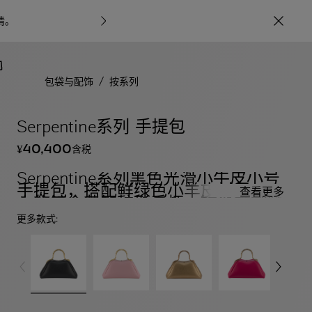
情
。
宝格丽甄呈七
/
包袋与配饰
按系列
Serpentine系列 手提包
40,400
含税
¥
Serpentine系列黑色光滑小牛皮小号
手提包，搭配鲜绿色小羊皮衬里。迷
查看更多
人的镀金黄铜蛇形手柄，饰以镌刻鳞
片和红色珐琅双眼，浅金镀金黄铜配
更多款式:
饰，按扣开合。