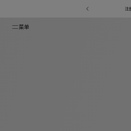
注
菜单
关闭
系列
Octo
i
七
B.zero1系
Serpenti
系列
Pour
ti系
i
夕
ée
列
Baia系列
Homme男
礼
r系
物
士
指
南
高
级
珠
Bvlgari
宝
Bvlgari
Bvlgari
珠
RI
Bvlgari系
宝
Omnia香
Serpenti
系列
腕
列
列
水
Cuore系
ium
系列
表
列
包