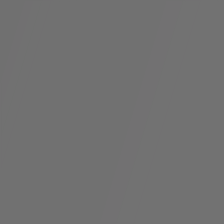
假
Bvlgari系
系列
村
列