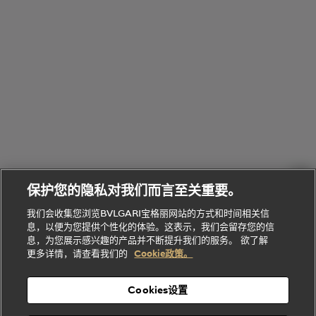
Bvlgari
物
部
专
Bvlgari
BVLGARI
Bvlgari
Omnia香
系列
宝格丽
享
Man系列
水
Aluminium
送
腕表
走进BVLGARI宝格丽
给
她
Serpenti
B.zero1系
环
联
系列
的
列
Serpenti
Serpenti
境
系
礼
Baia系列
Forever系
社
我
物
列
Bvlgari
ALLEGRA
会
们
Divas'
Le
送
宝格丽
Dream
Lvcea系列
治
服
Gemme
给
系列
理
务
系列
他
招
门
保护您的隐私对我们而言至关重要。
Divas'
Bvlgari
的
贤
店
Dream
Bvlgari系
我们会收集您浏览BVLGARI宝格丽网站的方式和时间相关信
系列
礼
纳
信
列
息，以便为您提供个性化的体验。这表示，我们会留存您的信
Serpenti
Divas'
士
息
物
息，为您展示感兴趣的产品并不断提升我们的服务。 欲了解
Cuore系
Dream系
酒
新
更多详情，请查看我们的
Cookie政策。
列
列
店
高级珠宝腕
婚
Goldea系
表
及
列
礼
Cookies设置
度
物
假
Bvlgari