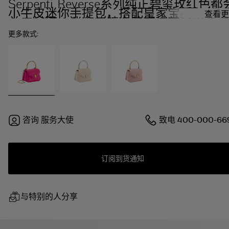
Serpenti Reverse系列纯正碧玺玫红色都
小牛皮迷你手提包，搭配皇家宝石红色小
查看更
羊皮衬里。迷人的镀金黄铜蛇首磁扣，点
缀红色珐琅双眼。
更多款式:
咨询
服务大使
致电
400-000-66
订阅到货通知
与特别的人分享