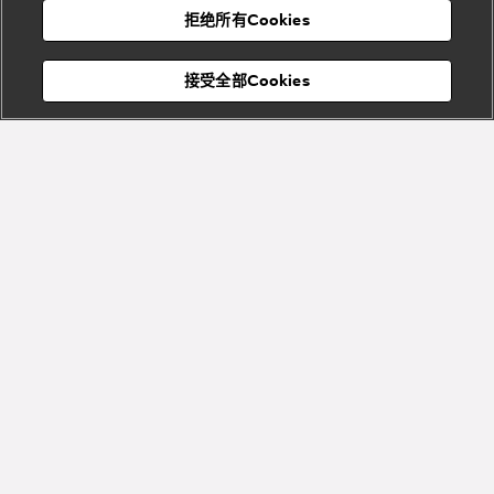
Bvlgari
宝格丽
村
拒绝所有Cookies
Eternal系
Tubogas
列
系列
Serpenti
Serpentine
接受全部Cookies
Cabochon
菜单
系列
系列
关闭
订阅到货通知
Bvlgari
Bvlgari
Colors
Cabochon
系列
系列
Serpenti
Serpenti
宝格丽顾客服务中心
Reverse
Sugerloaf
系列
系列
Fiorever
其他珠宝
系列
系列
Bvlgari
Bvlgari
Bvlgari系
Roma系列
列