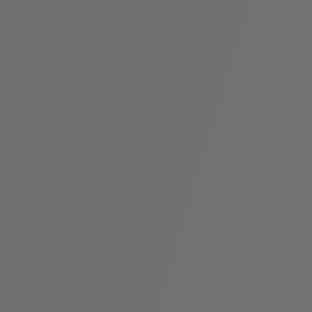
假
Bvlgari系
系列
村
列