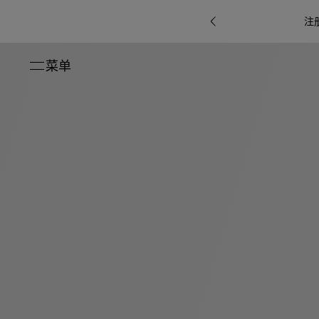
注
菜单
关闭
系列
Octo
i
七
B.zero1系
Serpenti
系列
Pour
ti系
i
夕
ée
列
Baia系列
Homme男
礼
r系
物
士
指
南
高
级
珠
Bvlgari
宝
Bvlgari
Bvlgari
珠
RI
Bvlgari系
宝
Omnia香
Serpenti
系列
腕
列
列
水
Cuore系
ium
系列
表
列
包