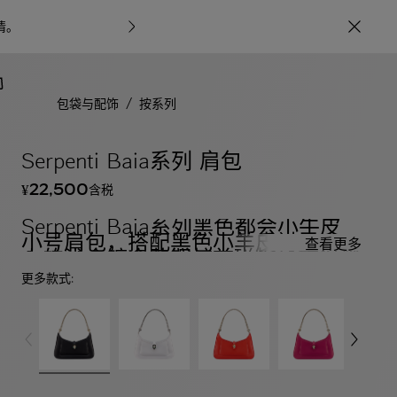
情
。
宝格丽甄呈七
/
包袋与配饰
按系列
Serpenti Baia系列 肩包
22,500
含税
¥
Serpenti Baia系列黑色都会小牛皮
小号肩包，搭配黑色小羊皮衬里。迷
查看更多
人的浅金镀金黄铜蛇首磁扣，饰以黑
色和白玛瑙色珐琅鳞片，点缀绿色孔
更多款式:
雀石双眼，附加顶部拉链开合设计。