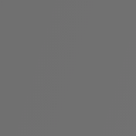
袋
与
配
饰
香
Bvlgari
水
ALLEGRA
Divas'
礼
Eternal系
Serpenti
宝格丽
Dream
ine
s
系列
物
列
Cabochon
系列
系列
走进BVLGARI宝格丽
环
联
境
系
Bvlgari
宝腕
社
我
系
系
Serpenti
i
Cabochon
会
们
Reverse
af
系列
治
服
系列
理
务
招
门
贤
店
纳
信
士
息
酒
店
r
其他珠宝
及
度
Bvlgari
系列