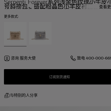
Serpenti Forever系列浅金色纹理小牛皮
号斜挎包，搭配粉晶色小羊皮衬里。迷人
查看更
的浅金镀金黄铜蛇首磁扣，饰以黑色氧化
锆密镶鳞片，点缀黑色缟玛瑙双眼。
更多款式:
咨询
服务大使
致电
400-000-66
订阅到货通知
与特别的人分享