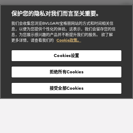
Gemme
给
系列
理
务
系列
他
招
门
保护您的隐私对我们而言至关重要。
Divas'
Bvlgari
的
贤
店
Dream
Bvlgari系
我们会收集您浏览BVLGARI宝格丽网站的方式和时间相关信
系列
礼
纳
信
列
息，以便为您提供个性化的体验。这表示，我们会留存您的信
Serpenti
Divas'
士
息
物
息，为您展示感兴趣的产品并不断提升我们的服务。 欲了解
Cuore系
Dream系
酒
新
更多详情，请查看我们的
Cookie政策。
列
列
店
高级珠宝腕
婚
Goldea系
表
及
列
礼
Cookies设置
度
物
假
Bvlgari
Bvlgari
宝格丽
村
拒绝所有Cookies
Eternal系
Tubogas
列
系列
Serpenti
Serpentine
接受全部Cookies
Cabochon
菜单
系列
系列
关闭
订阅到货通知
Bvlgari
Bvlgari
Colors
Cabochon
系列
系列