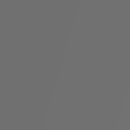
袋
与
配
饰
香
Bvlgari
水
ALLEGRA
Divas'
礼
Eternal系
Serpenti
宝格丽
Dream
ine
s
系列
物
列
Cabochon
系列
系列
走进BVLGARI宝格丽
环
联
境
系
Bvlgari
宝腕
社
我
系
系
Serpenti
i
Cabochon
会
们
Reverse
af
系列
治
服
系列
理
务
招
门
贤
店
纳
信
士
息
酒
店
r
其他珠宝
及
度
Bvlgari
系列