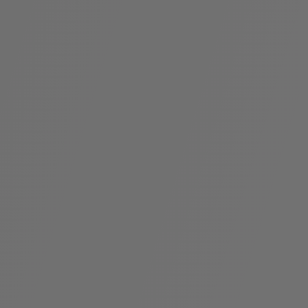
假
Bvlgari系
系列
村
列