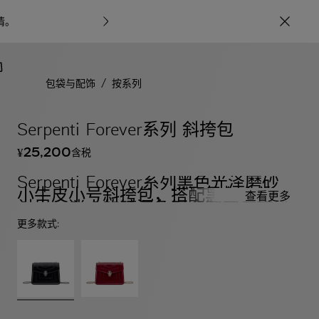
情
。
宝格丽甄呈七
/
包袋与配饰
按系列
Serpenti Forever系列 斜挎包
25,200
含税
¥
Serpenti Forever系列黑色光泽磨砂
小牛皮小号斜挎包，搭配黑色小羊皮
查看更多
衬里。迷人的镀深色钌金黄铜蛇首磁
扣，饰以黑色珐琅和镀深色钌金黄铜
更多款式:
鳞片，点缀黑色缟玛瑙双眼。