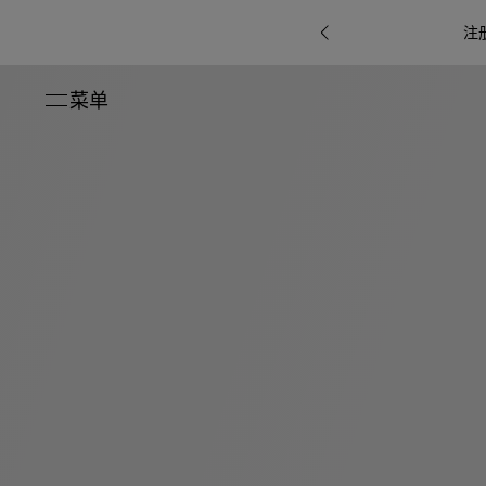
注
菜单
关闭
系列
Octo
i
七
B.zero1系
Serpenti
系列
Pour
ti系
i
夕
ée
列
Baia系列
Homme男
礼
r系
物
士
指
南
高
级
珠
Bvlgari
宝
Bvlgari
Bvlgari
珠
RI
Bvlgari系
宝
Omnia香
Serpenti
系列
腕
列
列
水
Cuore系
ium
系列
表
列
包