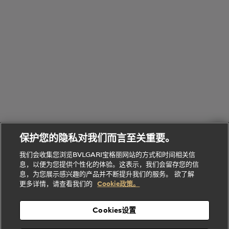
Bvlgari
物
部
专
Bvlgari
BVLGARI
Bvlgari
Omnia香
系列
宝格丽
享
Man系列
水
Aluminium
送
腕表
走进BVLGARI宝格丽
给
她
Serpenti
B.zero1系
环
联
系列
的
列
Serpenti
Serpenti
境
系
礼
Baia系列
Forever系
社
我
物
列
Bvlgari
ALLEGRA
会
们
Divas'
Le
送
宝格丽
Dream
Lvcea系列
治
服
Gemme
给
系列
理
务
系列
他
招
门
保护您的隐私对我们而言至关重要。
Divas'
Bvlgari
的
贤
店
Dream
Bvlgari系
我们会收集您浏览BVLGARI宝格丽网站的方式和时间相关信
系列
礼
纳
信
列
息，以便为您提供个性化的体验。这表示，我们会留存您的信
Serpenti
Divas'
士
息
物
息，为您展示感兴趣的产品并不断提升我们的服务。 欲了解
Cuore系
Dream系
酒
新
更多详情，请查看我们的
Cookie政策。
列
列
店
高级珠宝腕
婚
Goldea系
表
及
列
礼
Cookies设置
度
物
假
Bvlgari