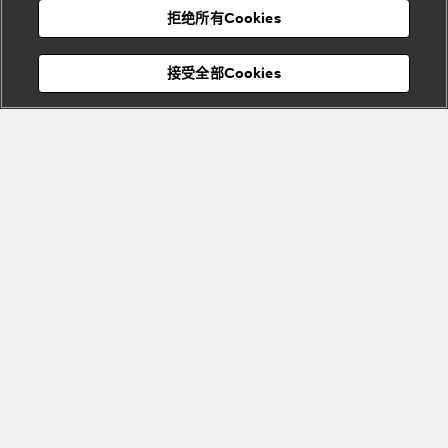
Bvlgari
宝格丽
村
拒绝所有Cookies
Eternal系
Tubogas
列
系列
Serpenti
Serpentine
接受全部Cookies
Cabochon
菜单
系列
系列
关闭
订阅到货通知
Bvlgari
Bvlgari
Colors
Cabochon
系列
系列
Serpenti
Serpenti
宝格丽顾客服务中心
Reverse
Sugerloaf
描述
系列
系列
Serpenti Forever系列折叠卡夹，外侧采用鲜绿祖母绿色亮面水蛇皮
材质，内侧采用黑色小羊皮材质，饰以标志性蛇首吊饰，魅惑的彩
色鳞片和精美的设计从1960年代的Serpenti系列珠宝中汲取灵感。
Fiorever
采用按扣开合设计，设有六个信用卡卡位，两个平口袋，背面饰
其他珠宝
系列
Bvlgari宝格丽金属标识。11 x 8 x 1.5 厘米 - 4.3 x 3.1 x 0.6 英寸。意
系列
查看更多
大利制造。
Bvlgari
Bvlgari
Bvlgari系
Roma系列
列