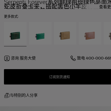
Serpenti Forever系列鲜绿祖母绿色亮面
蛇皮折叠卡夹，搭配黑色小羊皮衬里。迷
查看更
人的浅金镀金黄铜蛇首吊饰，饰以黑色和
透明珐琅鳞片，点缀鲜绿色珐琅双眼，按
更多款式:
扣开合。
咨询
服务大使
致电
400-000-66
订阅到货通知
与特别的人分享