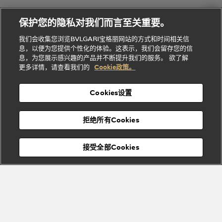
Gemme
给
系列
理
务
系列
他
招
门
保护您的隐私对我们而言至关重要。
Divas'
Bvlgari
的
贤
店
Dream
Bvlgari系
我们会收集您浏览BVLGARI宝格丽网站的方式和时间相关信
系列
礼
纳
信
列
息，以便为您提供个性化的体验。这表示，我们会留存您的信
Serpenti
Divas'
士
息
物
息，为您展示感兴趣的产品并不断提升我们的服务。 欲了解
Cuore系
Dream系
酒
新
更多详情，请查看我们的
Cookie政策。
列
列
店
高级珠宝腕
婚
Goldea系
表
及
列
礼
Cookies设置
度
物
假
Bvlgari
Bvlgari
宝格丽
村
拒绝所有Cookies
Eternal系
Tubogas
列
系列
Serpenti
Serpentine
接受全部Cookies
Cabochon
菜单
系列
系列
关闭
订阅到货通知
Bvlgari
Bvlgari
Colors
Cabochon
系列
系列