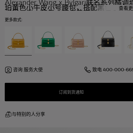
Alexander Wang x Bvlgari联名系列橘调
珀黄色小牛皮小号腰包，搭配黑色小羊皮
查看更
衬里。迷人的复古镀金黄铜Serpenti双蛇
磁扣，点缀红色珐琅双眼。
更多款式:
咨询
服务大使
致电
400-000-66
订阅到货通知
与特别的人分享