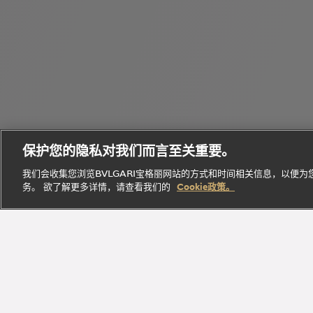
个
Bvlgari
性
Octo
宝格丽
Eau
化
B.zero1
腕表
经典作
Parfumée
定
保护您的隐私对我们而言至关重要。
系列
系列
品
系列
制
我们会收集您浏览BVLGARI宝格丽网站的方式和时间相关信息，以便
务。 欲了解更多详情，请查看我们的
Cookie政策。
探索此系
探索此
探索此系
立即
探索此系列
列
系列
列
探索