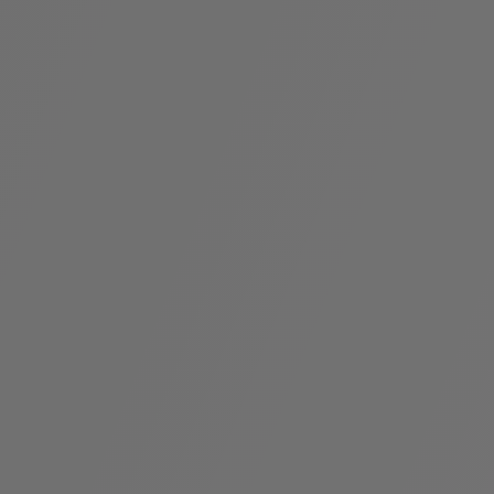
假
Bvlgari系
系列
村
列