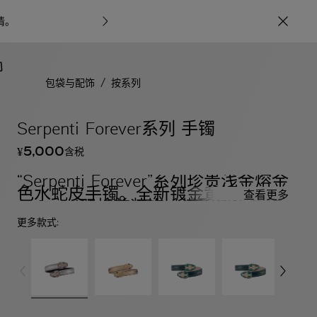
情
。
宝格丽甄呈七
/
包袋与配饰
按系列
Serpenti Forever系列 手镯
5,000
含税
¥
“Serpenti Forever”系列珍贵浅金熔金
色水蛇皮手镯。全新镀金黄铜
查看更多
Serpenti双蛇首装饰，搭配迷人的红
色珐琅蛇眼。
更多款式: