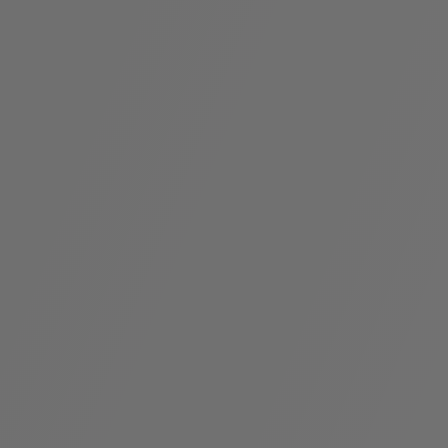
袋
与
配
饰
香
Bvlgari
水
ALLEGRA
Divas'
礼
Eternal系
Serpenti
宝格丽
Dream
ine
s
系列
物
列
Cabochon
系列
系列
走进BVLGARI宝格丽
环
联
境
系
Bvlgari
宝腕
社
我
系
系
Serpenti
i
Cabochon
会
们
Reverse
af
系列
治
服
系列
理
务
招
门
贤
店
纳
信
士
息
酒
店
r
其他珠宝
及
度
Bvlgari
系列