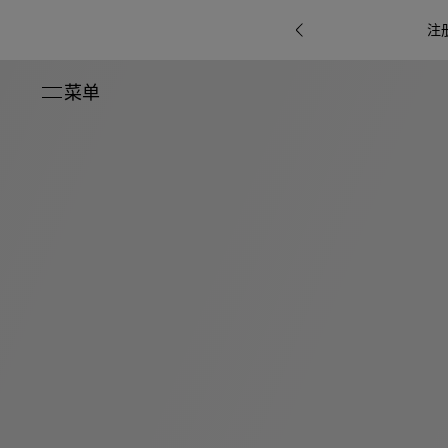
注
菜单
关闭
系列
Octo
i
七
B.zero1系
Serpenti
系列
Pour
ti系
i
夕
ée
列
Baia系列
Homme男
礼
r系
物
士
指
南
高
级
珠
Bvlgari
宝
Bvlgari
Bvlgari
珠
RI
Bvlgari系
宝
Omnia香
Serpenti
系列
腕
列
列
水
Cuore系
ium
系列
表
列
包