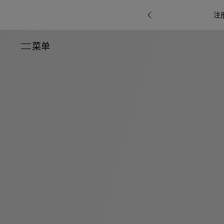
注
菜单
关闭
系列
Octo
i
七
B.zero1系
Serpenti
系列
Pour
ti系
i
夕
ée
列
Baia系列
Homme男
礼
r系
物
士
指
南
高
级
珠
Bvlgari
宝
Bvlgari
Bvlgari
珠
RI
Bvlgari系
宝
Omnia香
Serpenti
系列
腕
列
列
水
Cuore系
ium
系列
表
列
包