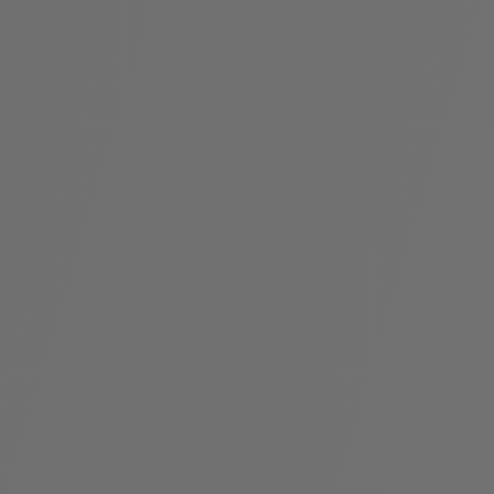
假
Bvlgari系
系列
村
列