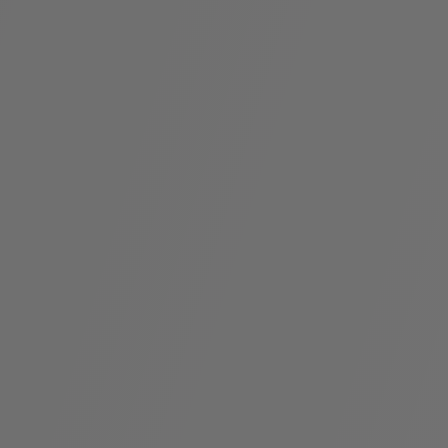
袋
与
配
饰
香
Bvlgari
水
ALLEGRA
Divas'
礼
Eternal系
Serpenti
宝格丽
Dream
ine
s
系列
物
列
Cabochon
系列
系列
走进BVLGARI宝格丽
环
联
境
系
Bvlgari
宝腕
社
我
系
系
Serpenti
i
Cabochon
会
们
Reverse
af
系列
治
服
系列
理
务
招
门
贤
店
纳
信
士
息
酒
店
r
其他珠宝
及
度
Bvlgari
系列