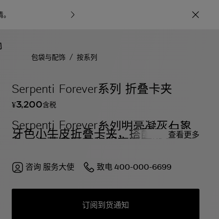
情
。
宝格丽甄呈七
/
包袋与配饰
按系列
Serpenti Forever系列 折叠卡夹
3,200
含税
¥
Serpenti Forever系列明亮凝灰石象
牙色小牛皮折叠卡夹，搭配月岩浅灰
查看更多
色、海蓝宝石色和明亮凝灰石象牙色
渐变小羊皮衬里。迷人的浅金镀金黄
铜蛇首按扣开合，点缀红色珐琅双
眼。
咨询
服务大使
致电
400-000-6699
订阅到货通知