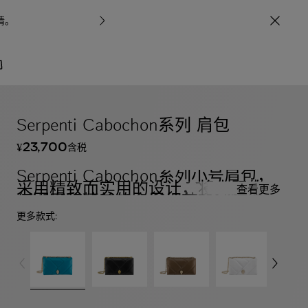
情
。
宝格丽甄呈七
/
包袋与配饰
按系列
Serpenti Cabochon系列 肩包
23,700
含税
¥
Serpenti Cabochon系列小号肩包，
采用精致而实用的设计，将大胆的几
查看更多
何图案和精美的金属细节巧妙结合，
尽显百搭魅力。此款易于搭配的手袋
更多款式:
采用拉古纳蓝色柔软小牛皮材质，呈
现几何超大马特拉塞凸纹图案，灵感
源自凸形蛋面切割宝石的迷人表面，
并点缀经典蛇首磁扣，灵感源自
1960年代的一枚Bvlgari宝格丽腕
表。作品搭配“gourmette”（链条
式）可滑动链条肩带，令人联想起