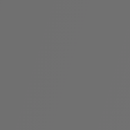
袋
与
配
饰
香
Bvlgari
水
ALLEGRA
Divas'
礼
Eternal系
Serpenti
宝格丽
Dream
ine
s
系列
物
列
Cabochon
系列
系列
走进BVLGARI宝格丽
环
联
境
系
Bvlgari
宝腕
社
我
系
系
Serpenti
i
Cabochon
会
们
Reverse
af
系列
治
服
系列
理
务
招
门
贤
店
纳
信
士
息
酒
店
r
其他珠宝
及
度
Bvlgari
系列