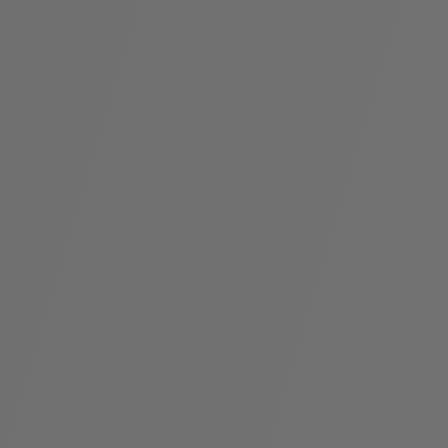
假
Bvlgari系
系列
村
列