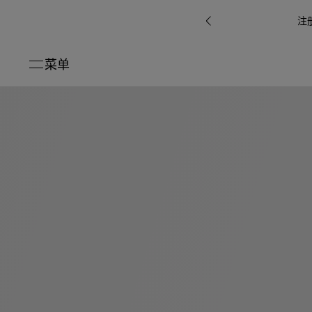
注
菜单
关闭
系列
Octo
i
七
B.zero1系
Serpenti
系列
Pour
ti系
i
夕
ée
列
Baia系列
Homme男
礼
r系
物
士
指
南
高
级
珠
Bvlgari
宝
Bvlgari
Bvlgari
珠
RI
Bvlgari系
宝
Omnia香
Serpenti
系列
腕
列
列
水
Cuore系
ium
系列
表
列
包