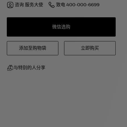
Bvlgari宝格丽大胆不羁的珠宝风
咨询
服务大使
致电
400-000-6699
格，同时配有可以直接固定于手袋之
上的皮革嵌件，便于将其转化为手提
包使用。设有一个隔层，一个内部平
口袋，一个拉链口袋，一个镌刻
Bvlgari宝格丽品牌标识的内侧金属
微信选购
铭牌。21 x 12.5 x 9 厘米 - 8.3 x 4.9
x 3.5 英寸。意大利制造。
添加至购物袋
立即购买
与特别的人分享