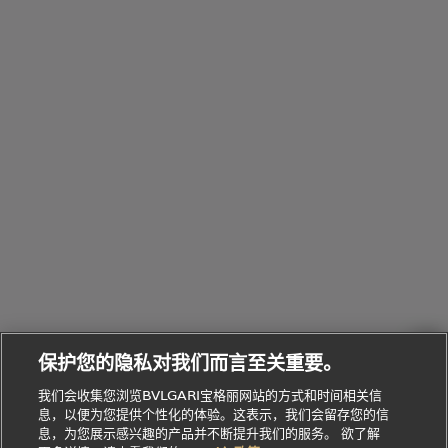
配
浏
件
定
饰
览
浏
制
香
全
览
线
水
部
全
上
礼
Bvlgari
物
部
专
Bvlgari
BVLGARI
Bvlgari
Omnia香
系列
宝格丽
享
Man系列
水
Aluminium
送
腕表
走进BVLGARI宝格丽
给
她
Serpenti
B.zero1系
环
联
系列
的
列
Serpenti
Serpenti
境
系
礼
Baia系列
Forever系
社
我
物
列
Bvlgari
ALLEGRA
会
们
Divas'
Le
送
宝格丽
Dream
Lvcea系列
治
服
Gemme
给
系列
理
务
系列
他
招
门
保护您的隐私对我们而言至关重要。
Divas'
Bvlgari
的
贤
店
Dream
Bvlgari系
我们会收集您浏览BVLGARI宝格丽网站的方式和时间相关信
系列
礼
纳
信
列
息，以便为您提供个性化的体验。这表示，我们会留存您的信
Serpenti
Divas'
士
息
物
息，为您展示感兴趣的产品并不断提升我们的服务。 欲了解
Cuore系
Dream系