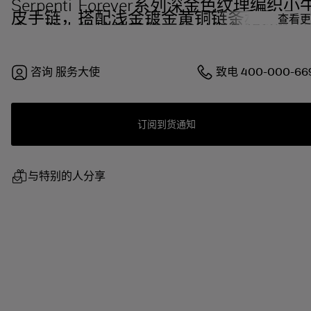
Serpenti Forever系列深金色纹理编织小
皮手链，搭配浅金镀金黄铜链条和磁扣开
查看更
合。迷人的蛇首吊饰，饰以米色和透明珐
琅鳞片，点缀黑色珐琅双眼。
咨询
服务大使
致电
400-000-66
订阅到货通知
与特别的人分享