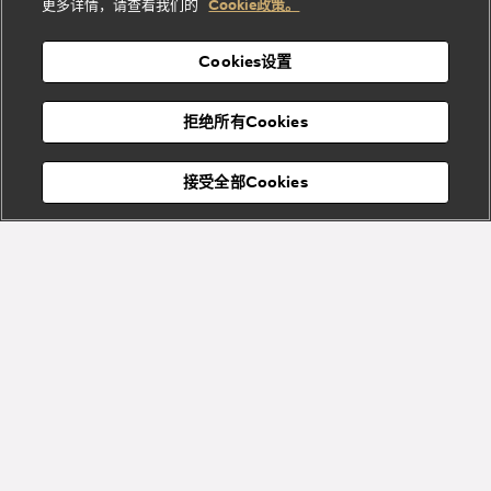
酒
新
更多详情，请查看我们的
Cookie政策。
列
列
店
高级珠宝腕
婚
Goldea系
表
及
列
礼
Cookies设置
度
物
假
Bvlgari
Bvlgari
宝格丽
村
拒绝所有Cookies
Eternal系
Tubogas
列
系列
Serpenti
Serpentine
接受全部Cookies
Cabochon
菜单
系列
系列
关闭
订阅到货通知
Bvlgari
Bvlgari
Colors
Cabochon
系列
系列
Serpenti
Serpenti
宝格丽顾客服务中心
Reverse
Sugerloaf
系列
系列
Fiorever