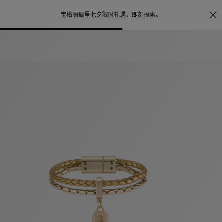
照片打印服务
点
宝格丽甄呈七夕限时礼遇，
即刻探索
。