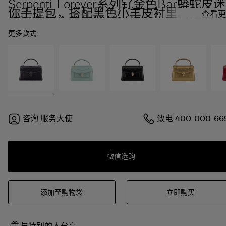
Serpenti Forever系列钌金色Bar蟒蛇皮迷
你手提包，搭配黑色小羊皮衬里。迷人的
查看更
镀深色钌金黄铜蛇首磁扣，饰以月岩浅灰
色珐琅和镀深色钌金黄铜鳞片，点缀黑色
更多款式:
缟玛瑙双眼。
咨询
服务大使
致电
400-000-66
微信选购
添加至购物袋
立即购买