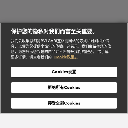
礼
Baia系列
Forever系
社
我
物
列
Bvlgari
ALLEGRA
会
们
Divas'
Le
送
宝格丽
Dream
Lvcea系列
治
服
Gemme
给
系列
理
务
系列
他
招
门
保护您的隐私对我们而言至关重要。
Divas'
Bvlgari
的
贤
店
Dream
Bvlgari系
我们会收集您浏览BVLGARI宝格丽网站的方式和时间相关信
系列
礼
纳
信
列
息，以便为您提供个性化的体验。这表示，我们会留存您的信
Serpenti
Divas'
士
息
物
息，为您展示感兴趣的产品并不断提升我们的服务。 欲了解
Cuore系
Dream系
酒
新
更多详情，请查看我们的
Cookie政策。
列
列
店
高级珠宝腕
婚
Goldea系
表
及
列
礼
Cookies设置
度
物
假
Bvlgari
Bvlgari
宝格丽
村
拒绝所有Cookies
Eternal系
Tubogas
列
系列
Serpenti
Serpentine
接受全部Cookies
Cabochon
菜单
系列
系列
关闭
添加至购物袋