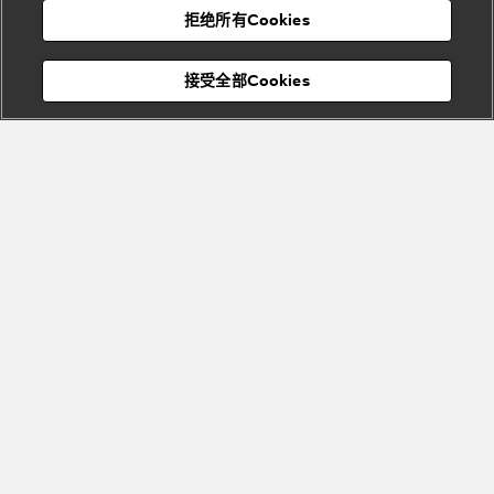
Bvlgari
宝格丽
村
拒绝所有Cookies
Eternal系
Tubogas
列
系列
Serpenti
Serpentine
接受全部Cookies
Cabochon
菜单
系列
系列
关闭
订阅到货通知
Bvlgari
Bvlgari
Colors
Cabochon
系列
系列
Serpenti
Serpenti
宝格丽顾客服务中心
Reverse
Sugerloaf
系列
系列
Fiorever
其他珠宝
系列
系列
Bvlgari
Bvlgari
Bvlgari系
Roma系列
列