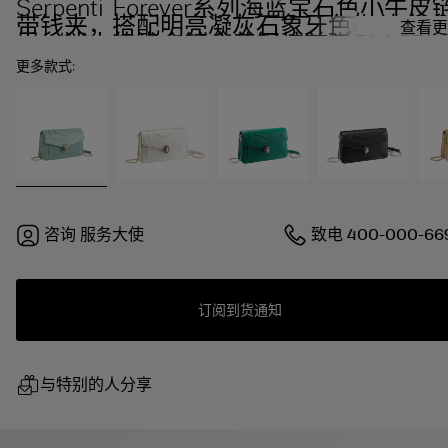
Serpenti Forever系列海蓝宝石色小牛皮
带钱夹，搭配明亮凝灰石象牙色小羊皮衬
查看更
里。迷人的浅金镀金黄铜蛇首磁扣，饰以
海蓝宝石色珐琅和浅金镀金黄铜鳞片，点
更多款式:
缀黑色缟玛瑙双眼。
咨询
服务大使
致电
400-000-66
订阅到货通知
与特别的人分享