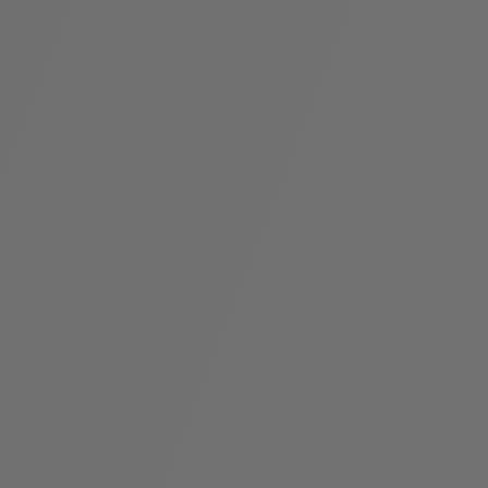
假
Bvlgari系
系列
村
列