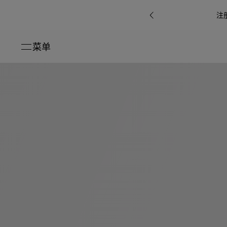
注
菜单
关闭
系列
Octo
i
七
B.zero1系
Serpenti
系列
Pour
ti系
i
夕
ée
列
Baia系列
Homme男
礼
r系
物
士
指
南
高
级
珠
Bvlgari
宝
Bvlgari
Bvlgari
珠
RI
Bvlgari系
宝
Omnia香
Serpenti
系列
腕
列
列
水
Cuore系
ium
系列
表
列
包