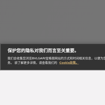
个
Bvlgari
性
Octo
宝格丽
Eau
化
B.zero1
腕表
经典作
Parfumée
定
保护您的隐私对我们而言至关重要。
系列
系列
品
系列
制
我们会收集您浏览BVLGARI宝格丽网站的方式和时间相关信息，以便
务。 欲了解更多详情，请查看我们的
Cookie政策。
探索此系
探索此
探索此系
立即
探索此系列
列
系列
列
探索