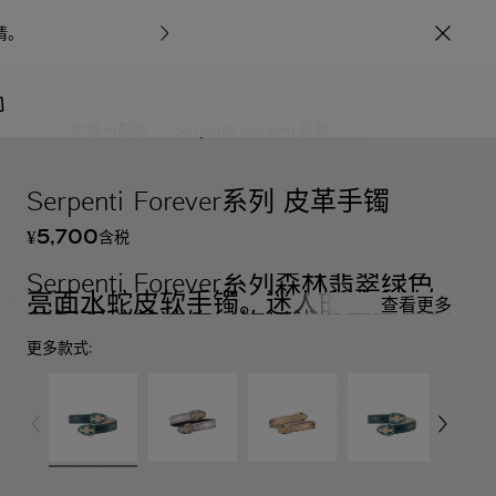
情
。
宝格丽甄呈七
/
包袋与配饰
Serpenti Forever系列
Serpenti Forever系列 皮革手镯
5,700
含税
¥
Serpenti Forever系列森林翡翠绿色
亮面水蛇皮软手镯。迷人的浅金镀金
查看更多
黄铜双蛇首装饰，饰以浅金镀金黄铜
和森林翡翠绿色珐琅鳞片，点缀黑色
更多款式:
珐琅双眼。