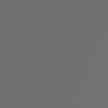
袋
与
配
饰
香
Bvlgari
水
ALLEGRA
Divas'
礼
Eternal系
Serpenti
宝格丽
Dream
ine
s
系列
物
列
Cabochon
系列
系列
走进BVLGARI宝格丽
环
联
境
系
Bvlgari
宝腕
社
我
系
系
Serpenti
i
Cabochon
会
们
Reverse
af
系列
治
服
系列
理
务
招
门
贤
店
纳
信
士
息
酒
店
r
其他珠宝
及
度
Bvlgari
系列