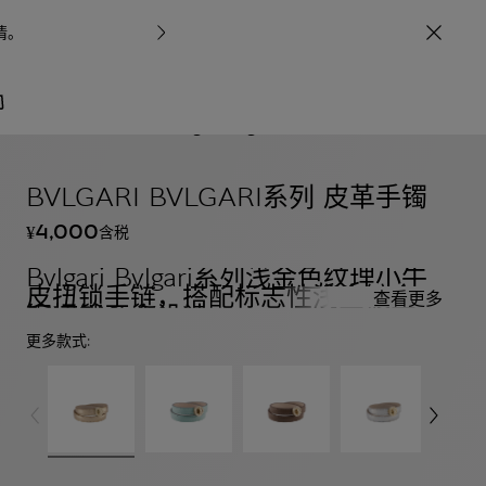
情
。
宝格丽甄呈七
/
包袋与配饰
Bvlgari Bvlgari系列
BVLGARI BVLGARI系列 皮革手镯
4,000
含税
¥
Bvlgari Bvlgari系列浅金色纹理小牛
皮扭锁手链，搭配标志性浅金镀金黄
查看更多
铜扭锁开合设计。
更多款式: