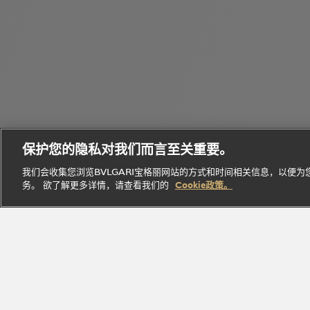
个
Bvlgari
性
Octo
宝格丽
Eau
化
B.zero1
腕表
经典作
Parfumée
定
保护您的隐私对我们而言至关重要。
系列
系列
品
系列
制
我们会收集您浏览BVLGARI宝格丽网站的方式和时间相关信息，以便
务。 欲了解更多详情，请查看我们的
Cookie政策。
探索此系
探索此
探索此系
立即
探索此系列
列
系列
列
探索