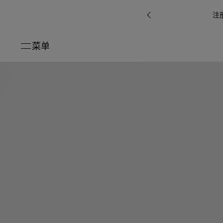
注
菜单
关闭
系列
Octo
i
七
B.zero1系
Serpenti
系列
Pour
ti系
i
夕
ée
列
Baia系列
Homme男
礼
r系
物
士
指
南
高
级
珠
Bvlgari
宝
Bvlgari
Bvlgari
珠
RI
Bvlgari系
宝
Omnia香
Serpenti
系列
腕
列
列
水
Cuore系
ium
系列
表
列
包