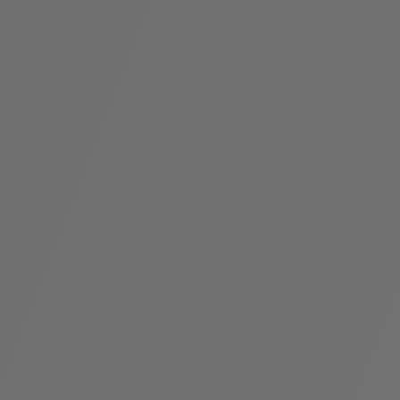
袋
与
配
饰
香
Bvlgari
水
ALLEGRA
Divas'
礼
Eternal系
Serpenti
宝格丽
Dream
ine
s
系列
物
列
Cabochon
系列
系列
走进BVLGARI宝格丽
环
联
境
系
Bvlgari
宝腕
社
我
系
系
Serpenti
i
Cabochon
会
们
Reverse
af
系列
治
服
系列
理
务
招
门
贤
店
纳
信
士
息
酒
店
r
其他珠宝
及
度
Bvlgari
系列