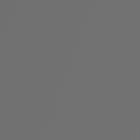
假
Bvlgari系
系列
村
列