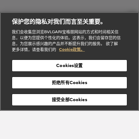
会
们
Divas'
Le
送
宝格丽
Dream
Lvcea系列
治
服
Gemme
给
系列
理
务
系列
他
招
门
保护您的隐私对我们而言至关重要。
Divas'
Bvlgari
的
贤
店
Dream
Bvlgari系
我们会收集您浏览BVLGARI宝格丽网站的方式和时间相关信
系列
礼
纳
信
列
息，以便为您提供个性化的体验。这表示，我们会留存您的信
Serpenti
Divas'
士
息
物
息，为您展示感兴趣的产品并不断提升我们的服务。 欲了解
Cuore系
Dream系
酒
新
更多详情，请查看我们的
Cookie政策。
列
列
店
高级珠宝腕
婚
Goldea系
表
及
列
礼
Cookies设置
度
物
假
Bvlgari
Bvlgari
宝格丽
村
拒绝所有Cookies
Eternal系
Tubogas
列
系列
Serpenti
Serpentine
接受全部Cookies
Cabochon
菜单
系列
系列
关闭
订阅到货通知
Bvlgari
Bvlgari
Colors