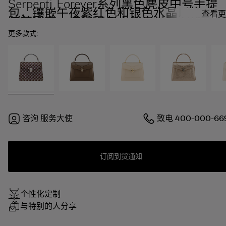
Serpenti Forever系列黑色麂皮中号手提
包，镶嵌午夜紫红色和银色水晶以构成马
查看更
蹄莲图案，搭配黑色小羊皮衬里。 迷人的
镀钯黄铜蛇首磁扣，饰以钻石切割镌刻工
更多款式:
艺鳞片，点缀黑色缟玛瑙双眼。
咨询
服务大使
致电
400-000-66
订阅到货通知
个性化定制
与特别的人分享