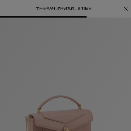
照片打印服务
点
宝格丽甄呈七夕限时礼遇，
即刻探索
。