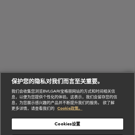
Bvlgari
物
部
专
Bvlgari
BVLGARI
Bvlgari
Omnia香
系列
宝格丽
享
Man系列
水
Aluminium
送
腕表
走进BVLGARI宝格丽
给
她
Serpenti
B.zero1系
环
联
系列
的
列
Serpenti
Serpenti
境
系
礼
Baia系列
Forever系
社
我
物
列
Bvlgari
ALLEGRA
会
们
Divas'
Le
送
宝格丽
Dream
Lvcea系列
治
服
Gemme
给
系列
理
务
系列
他
招
门
保护您的隐私对我们而言至关重要。
Divas'
Bvlgari
的
贤
店
Dream
Bvlgari系
我们会收集您浏览BVLGARI宝格丽网站的方式和时间相关信
系列
礼
纳
信
列
息，以便为您提供个性化的体验。这表示，我们会留存您的信
Serpenti
Divas'
士
息
物
息，为您展示感兴趣的产品并不断提升我们的服务。 欲了解
Cuore系
Dream系
酒
新
更多详情，请查看我们的
Cookie政策。
列
列
店
高级珠宝腕
婚
Goldea系
表
及
列
礼
Cookies设置
度
物
假
Bvlgari