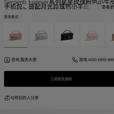
Serpenti Forever系列星星玫瑰粉色小牛
手机包，搭配月光珍珠色小羊皮衬里。迷
查看更
人的镀金黄铜蛇首磁扣，饰以粉晶色珐琅
和镀金黄铜鳞片，点缀黑色缟玛瑙双眼。
更多款式:
咨询
服务大使
致电
400-000-66
订阅到货通知
与特别的人分享