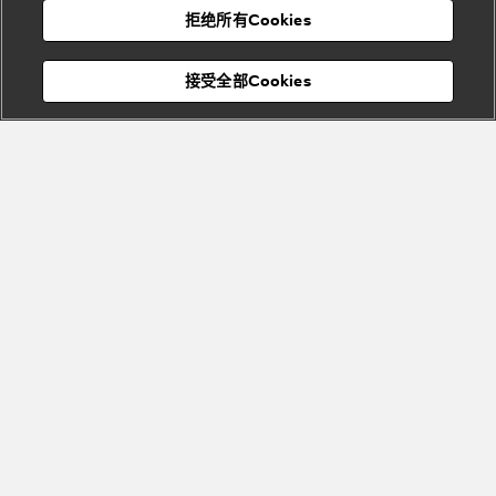
Bvlgari
宝格丽
村
拒绝所有Cookies
Eternal系
Tubogas
列
系列
Serpenti
Serpentine
接受全部Cookies
Cabochon
菜单
系列
系列
关闭
订阅到货通知
Bvlgari
Bvlgari
Colors
Cabochon
系列
系列
Serpenti
Serpenti
宝格丽顾客服务中心
Reverse
Sugerloaf
描述
系列
系列
Serpenti Forever系列手机包，采用星星玫瑰粉色小牛皮材质，搭配
月光珍珠色小羊皮衬里，以实用造型展现洋溢着现代气息的都市风
格。这款男女皆宜的百搭作品饰以标志性蛇首磁扣，其魅惑迷人的
Fiorever
彩色鳞片和别具一格的精美设计从1960年代的Serpenti系列珠宝作
其他珠宝
系列
品之中汲取灵感。设有一个单隔层和一个卡位，搭配一条顶部手柄
系列
查看更多
和一条链条肩带。19 x 10 x 3.5厘米 - 7.5 x 3.9 x 1.4英寸。意大利制
Bvlgari
Bvlgari
造。
Bvlgari系
Roma系列
列