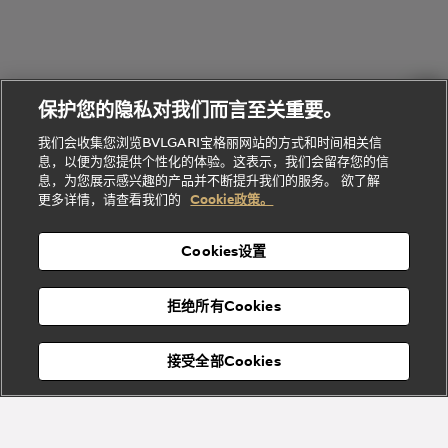
礼
Baia系列
Forever系
社
我
物
列
Bvlgari
ALLEGRA
会
们
Divas'
Le
送
宝格丽
Dream
Lvcea系列
治
服
Gemme
给
系列
理
务
系列
他
招
门
保护您的隐私对我们而言至关重要。
Divas'
Bvlgari
的
贤
店
Dream
Bvlgari系
我们会收集您浏览BVLGARI宝格丽网站的方式和时间相关信
系列
礼
纳
信
列
息，以便为您提供个性化的体验。这表示，我们会留存您的信
Serpenti
Divas'
士
息
物
息，为您展示感兴趣的产品并不断提升我们的服务。 欲了解
Cuore系
Dream系
酒
新
更多详情，请查看我们的
Cookie政策。
列
列
店
高级珠宝腕
婚
Goldea系
表
及
列
礼
Cookies设置
度
物
假
Bvlgari
Bvlgari
宝格丽
村
拒绝所有Cookies
Eternal系
Tubogas
列
系列
Serpenti
Serpentine
接受全部Cookies
Cabochon
菜单
系列
系列
关闭
添加至购物袋