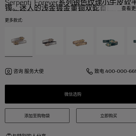
Serpenti Forever系列银色纹理小牛皮软
镯。迷人的浅金镀金黄铜双蛇首图案，饰
查看更
以磨砂灰色珐琅和浅金镀金鳞片，点缀黑
色珐琅双眼。
更多款式:
咨询
服务大使
致电
400-000-66
微信选购
添加至购物袋
立即购买