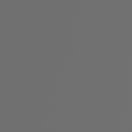
袋
与
配
饰
香
Bvlgari
水
ALLEGRA
Divas'
礼
Eternal系
Serpenti
宝格丽
Dream
ine
s
系列
物
列
Cabochon
系列
系列
走进BVLGARI宝格丽
环
联
境
系
Bvlgari
宝腕
社
我
系
系
Serpenti
i
Cabochon
会
们
Reverse
af
系列
治
服
系列
理
务
招
门
贤
店
纳
信
士
息
酒
店
r
其他珠宝
及
度
Bvlgari
系列