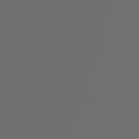
假
Bvlgari系
系列
村
列