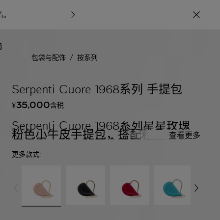
情
。
宝格丽甄呈七
/
包袋与配饰
按系列
Serpenti Cuore 1968系列 手提包
35,000
含税
¥
Serpenti Cuore 1968系列星星玫瑰
粉色小牛皮手提包，搭配粉晶色小羊
查看更多
皮衬里。迷人的镀金黄铜蛇形手柄，
饰以星星玫瑰粉色珐琅蛇鳞和氧化锆
更多款式:
双眼，采用按扣开合设计。