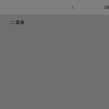
注
菜单
关闭
系列
Octo
i
七
B.zero1系
Serpenti
系列
Pour
ti系
i
夕
ée
列
Baia系列
Homme男
礼
r系
物
士
指
南
高
级
珠
Bvlgari
宝
Bvlgari
Bvlgari
珠
RI
Bvlgari系
宝
Omnia香
Serpenti
系列
腕
列
列
水
Cuore系
ium
系列
表
列
包