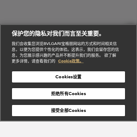
礼
Baia系列
Forever系
社
我
物
列
Bvlgari
ALLEGRA
会
们
Divas'
Le
送
宝格丽
Dream
Lvcea系列
治
服
Gemme
给
系列
理
务
系列
他
招
门
保护您的隐私对我们而言至关重要。
Divas'
Bvlgari
的
贤
店
Dream
Bvlgari系
我们会收集您浏览BVLGARI宝格丽网站的方式和时间相关信
系列
礼
纳
信
列
息，以便为您提供个性化的体验。这表示，我们会留存您的信
Serpenti
Divas'
士
息
物
息，为您展示感兴趣的产品并不断提升我们的服务。 欲了解
Cuore系
Dream系
酒
新
更多详情，请查看我们的
Cookie政策。
列
列
店
高级珠宝腕
婚
Goldea系
表
及
列
礼
Cookies设置
度
物
假
Bvlgari
Bvlgari
宝格丽
村
拒绝所有Cookies
Eternal系
Tubogas
列
系列
Serpenti
Serpentine
接受全部Cookies
Cabochon
菜单
系列
系列
关闭
添加至购物袋