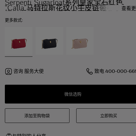
Serpenti Sugarloaf系列皇家宝石红色
“Calla”马特拉斯花纹小牛皮链带手拿包，
查看更
饰以绗缝图案，搭配皇家宝石红色小羊皮
衬里和拉链开合。迷人的镀金黄铜蛇首铆
更多款式:
钉。
咨询
服务大使
致电
400-000-66
微信选购
添加至购物袋
立即购买