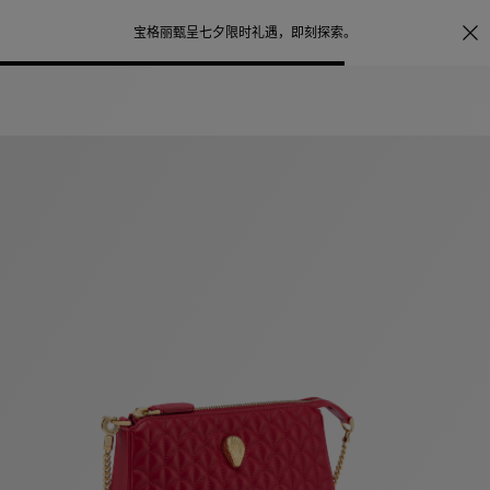
照片打印服务
点
宝格丽甄呈七夕限时礼遇，
即刻探索
。