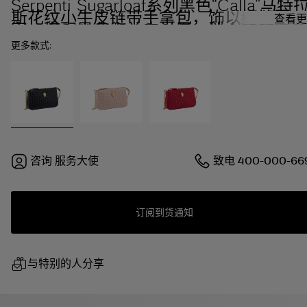
Serpenti Sugarloaf系列黑色“Calla”马特
斯花纹小牛皮链带手拿包，饰以绗缝图
查看更
案，搭配黑色小羊皮衬里。迷人的镀金黄
铜蛇首铆钉。
更多款式:
咨询
服务大使
致电
400-000-66
订阅到货通知
与特别的人分享