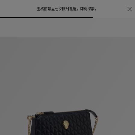
照片打印服务
点
宝格丽甄呈七夕限时礼遇，
即刻探索
。