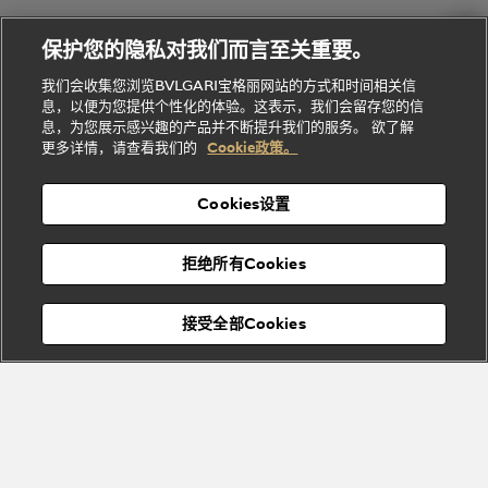
Gemme
给
系列
理
务
系列
他
招
门
保护您的隐私对我们而言至关重要。
Divas'
Bvlgari
的
贤
店
Dream
Bvlgari系
我们会收集您浏览BVLGARI宝格丽网站的方式和时间相关信
系列
礼
纳
信
列
息，以便为您提供个性化的体验。这表示，我们会留存您的信
Serpenti
Divas'
士
息
物
息，为您展示感兴趣的产品并不断提升我们的服务。 欲了解
Cuore系
Dream系
酒
新
更多详情，请查看我们的
Cookie政策。
列
列
店
高级珠宝腕
婚
Goldea系
表
及
列
礼
Cookies设置
度
物
假
Bvlgari
Bvlgari
宝格丽
村
拒绝所有Cookies
Eternal系
Tubogas
列
系列
Serpenti
Serpentine
接受全部Cookies
Cabochon
菜单
系列
系列
关闭
订阅到货通知
Bvlgari
Bvlgari
Colors
Cabochon
系列
系列