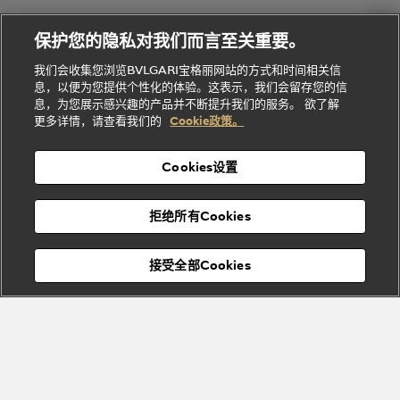
Gemme
给
系列
理
务
系列
他
招
门
保护您的隐私对我们而言至关重要。
Divas'
Bvlgari
的
贤
店
Dream
Bvlgari系
我们会收集您浏览BVLGARI宝格丽网站的方式和时间相关信
系列
礼
纳
信
列
息，以便为您提供个性化的体验。这表示，我们会留存您的信
Serpenti
Divas'
士
息
物
息，为您展示感兴趣的产品并不断提升我们的服务。 欲了解
Cuore系
Dream系
酒
新
更多详情，请查看我们的
Cookie政策。
列
列
店
高级珠宝腕
婚
Goldea系
表
及
列
礼
Cookies设置
度
物
假
Bvlgari
Bvlgari
宝格丽
村
拒绝所有Cookies
Eternal系
Tubogas
列
系列
Serpenti
Serpentine
接受全部Cookies
Cabochon
菜单
系列
系列
关闭
订阅到货通知
Bvlgari
Bvlgari
Colors
Cabochon
系列
系列