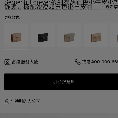
Serpenti Forever系列凝灰石色小牛皮小
钱夹，搭配沙漠碧玉色小羊皮衬里。迷人
查看更
的镀金黄铜蛇首按扣，饰以米色榛褐色珐
琅鳞片，点缀黑色珐琅双眼。
更多款式:
咨询
服务大使
致电
400-000-66
订阅到货通知
与特别的人分享