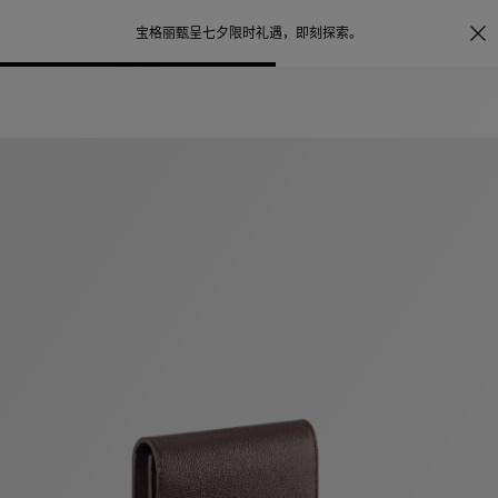
照片打印服务
点
宝格丽甄呈七夕限时礼遇，
即刻探索
。