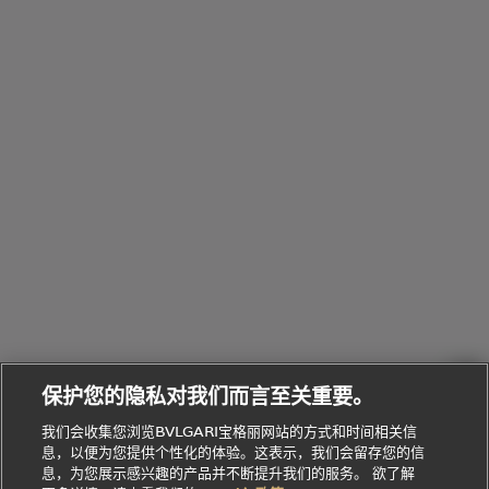
配
浏
件
定
饰
览
浏
制
香
全
览
线
水
部
全
上
礼
Bvlgari
物
部
专
Bvlgari
BVLGARI
Bvlgari
Omnia香
系列
宝格丽
享
Man系列
水
Aluminium
送
腕表
走进BVLGARI宝格丽
给
她
Serpenti
B.zero1系
环
联
系列
的
列
Serpenti
Serpenti
境
系
礼
Baia系列
Forever系
社
我
物
列
Bvlgari
ALLEGRA
会
们
Divas'
Le
送
宝格丽
Dream
Lvcea系列
治
服
Gemme
给
系列
理
务
系列
他
招
门
保护您的隐私对我们而言至关重要。
Divas'
Bvlgari
的
贤
店
Dream
Bvlgari系
我们会收集您浏览BVLGARI宝格丽网站的方式和时间相关信
系列
礼
纳
信
列
息，以便为您提供个性化的体验。这表示，我们会留存您的信
Serpenti
Divas'
士
息
物
息，为您展示感兴趣的产品并不断提升我们的服务。 欲了解
Cuore系
Dream系