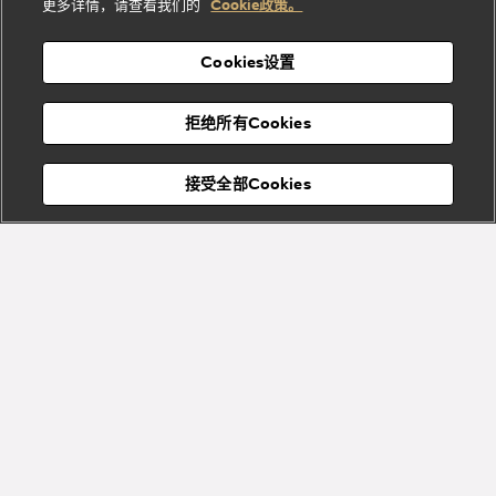
酒
新
更多详情，请查看我们的
Cookie政策。
列
列
店
高级珠宝腕
婚
Goldea系
表
及
列
礼
Cookies设置
度
物
假
Bvlgari
Bvlgari
宝格丽
村
拒绝所有Cookies
Eternal系
Tubogas
列
系列
Serpenti
Serpentine
接受全部Cookies
Cabochon
菜单
系列
系列
关闭
订阅到货通知
Bvlgari
Bvlgari
Colors
Cabochon
系列
系列
Serpenti
Serpenti
宝格丽顾客服务中心
Reverse
Sugerloaf
描述
系列
系列
Bvlgari Bvlgari系列男士名片夹，外侧采用栗色蛋白石色都市小牛皮
材质，搭配黑色都市小牛皮衬里，饰有系列经典装饰，点缀栗色蛋
白石色珐琅和标志性Bvlgari宝格丽双logo标识。采用翻盖设计，设
Fiorever