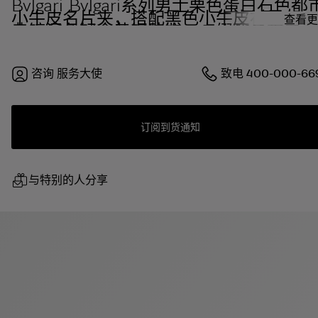
Bvlgari Bvlgari系列男士栗色蛋白石色都
小牛皮名片夹，搭配黑色小牛皮衬里。经
查看更
典镀深色钌金黄铜装饰，点缀栗色蛋白石
色珐琅，翻盖开合。
咨询
服务大使
致电
400-000-66
订阅到货通知
与特别的人分享