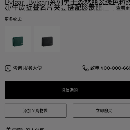
Bvlgari Bvlgari系列男士森林翡翠绿色粒
小牛皮折叠名片夹，搭配珍贵翡翠绿色粒
查看更
纹小牛皮衬里。经典镀钯黄铜装饰，搭配
折叠式锁扣。
更多款式:
咨询
服务大使
致电
400-000-66
微信选购
添加至购物袋
立即购买