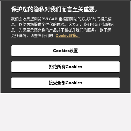
理
务
系列
他
招
门
保护您的隐私对我们而言至关重要。
Divas'
Bvlgari
的
贤
店
Dream
Bvlgari系
我们会收集您浏览BVLGARI宝格丽网站的方式和时间相关信
系列
礼
纳
信
列
息，以便为您提供个性化的体验。这表示，我们会留存您的信
Serpenti
Divas'
士
息
物
息，为您展示感兴趣的产品并不断提升我们的服务。 欲了解
Cuore系
Dream系
酒
新
更多详情，请查看我们的
Cookie政策。
列
列
店
高级珠宝腕
婚
Goldea系
表
及
列
礼
Cookies设置
度
物
假
Bvlgari
Bvlgari
宝格丽
村
拒绝所有Cookies
Eternal系
Tubogas
列
系列
Serpenti
Serpentine
接受全部Cookies
Cabochon
菜单
系列
系列
关闭
添加至购物袋
Bvlgari
Bvlgari
Colors
Cabochon
系列
系列
Serpenti
Serpenti
宝格丽顾客服务中心