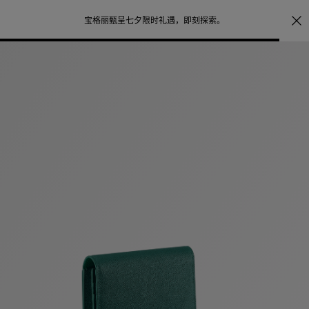
注册会员首次
宝格丽甄呈七夕限时礼遇，
即刻探索
。