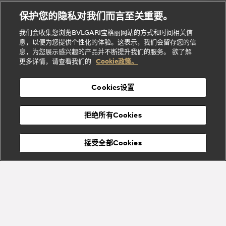
理
务
系列
他
招
门
保护您的隐私对我们而言至关重要。
Divas'
Bvlgari
的
贤
店
Dream
Bvlgari系
我们会收集您浏览BVLGARI宝格丽网站的方式和时间相关信
系列
礼
纳
信
列
息，以便为您提供个性化的体验。这表示，我们会留存您的信
Serpenti
Divas'
士
息
物
息，为您展示感兴趣的产品并不断提升我们的服务。 欲了解
Cuore系
Dream系
酒
新
更多详情，请查看我们的
Cookie政策。
列
列
店
高级珠宝腕
婚
Goldea系
表
及
列
礼
Cookies设置
度
物
假
Bvlgari
Bvlgari
宝格丽
村
拒绝所有Cookies
Eternal系
Tubogas
列
系列
Serpenti
Serpentine
接受全部Cookies
Cabochon
菜单
系列
系列
关闭
添加至购物袋
Bvlgari
Bvlgari
Colors
Cabochon
系列
系列
Serpenti
Serpenti
宝格丽顾客服务中心