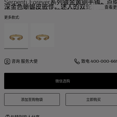
Serpenti Forever系列镀金黄铜手镯，点
深金色蜥蜴皮嵌件。迷人的双蛇首图案，
查看更
饰以镀金黄铜和香槟色珐琅鳞片，点缀黑
色珐琅双眼。
更多款式:
咨询
服务大使
致电
400-000-66
微信选购
添加至购物袋
立即购买