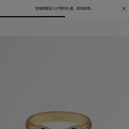
照片打印服务
点
宝格丽甄呈七夕限时礼遇，
即刻探索
。