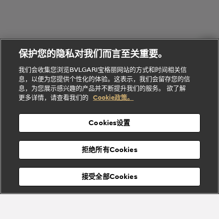
礼
Baia系列
Forever系
社
我
物
列
Bvlgari
ALLEGRA
会
们
Divas'
Le
送
宝格丽
Dream
Lvcea系列
治
服
Gemme
给
系列
理
务
系列
他
招
门
保护您的隐私对我们而言至关重要。
Divas'
Bvlgari
的
贤
店
Dream
Bvlgari系
我们会收集您浏览BVLGARI宝格丽网站的方式和时间相关信
系列
礼
纳
信
列
息，以便为您提供个性化的体验。这表示，我们会留存您的信
Serpenti
Divas'
士
息
物
息，为您展示感兴趣的产品并不断提升我们的服务。 欲了解
Cuore系
Dream系
酒
新
更多详情，请查看我们的
Cookie政策。
列
列
店
高级珠宝腕
婚
Goldea系
表
及
列
礼
Cookies设置
度
物
假
Bvlgari
Bvlgari
宝格丽
村
拒绝所有Cookies
Eternal系
Tubogas
列
系列
Serpenti
Serpentine
接受全部Cookies
Cabochon
菜单
系列
系列
关闭
添加至购物袋