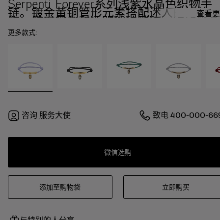
Serpenti Forever系列浅紫水晶色织物手
链。镀金黄铜管形元素搭配迷人的蛇首吊
查看更
饰，饰以黑色和透明珐琅鳞片，点缀黑色
珐琅双眼。
更多款式:
咨询
服务大使
致电
400-000-66
微信选购
添加至购物袋
立即购买