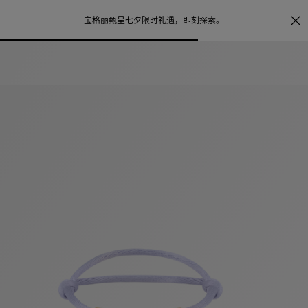
照片打印服务
点
宝格丽甄呈七夕限时礼遇，
即刻探索
。