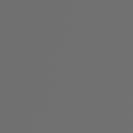
袋
与
配
饰
香
Bvlgari
水
ALLEGRA
Divas'
礼
Eternal系
Serpenti
宝格丽
Dream
ine
s
系列
物
列
Cabochon
系列
系列
走进BVLGARI宝格丽
环
联
境
系
Bvlgari
宝腕
社
我
系
系
Serpenti
i
Cabochon
会
们
Reverse
af
系列
治
服
系列
理
务
招
门
贤
店
纳
信
士
息
酒
店
r
其他珠宝
及
度
Bvlgari
系列