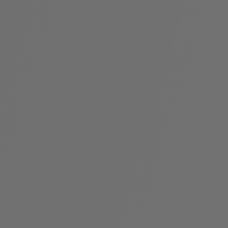
假
Bvlgari系
系列
村
列