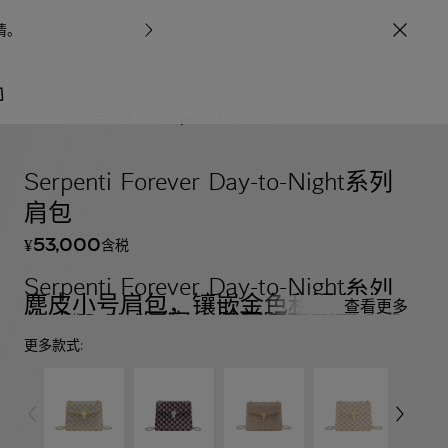
情
。
宝格丽甄呈七
/
包袋与配饰
Serpenti Forever系列
Serpenti Forever Day-to-Night系列
肩包
53,000
含税
¥
Serpenti Forever Day-to-Night系列
麂皮小号肩包，镶嵌金色和银色水晶
查看更多
构成“Calla”图案，搭配明亮凝灰石色
小羊皮衬里。迷人的镀金黄铜蛇首磁
更多款式:
扣，饰以钻石切割镌刻工艺鳞片，点
缀黑色缟玛瑙双眼。