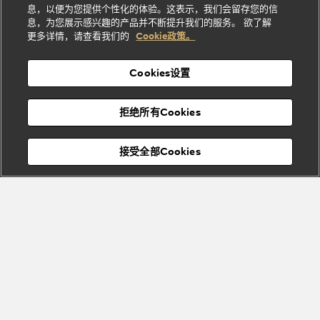
礼
纳
信
列
息，以便为您提供个性化的体验。这表示，我们会留存您的信
Serpenti
Divas'
士
息
物
息，为您展示感兴趣的产品并不断提升我们的服务。 欲了解
Cuore系
Dream系
酒
新
更多详情，请查看我们的
Cookie政策。
列
列
店
高级珠宝腕
婚
Goldea系
表
及
列
礼
Cookies设置
度
物
假
Bvlgari
Bvlgari
宝格丽
村
拒绝所有Cookies
Eternal系
Tubogas
列
系列
Serpenti
Serpentine
接受全部Cookies
Cabochon
菜单
系列
系列
关闭
添加至购物袋
Bvlgari
Bvlgari
Colors
Cabochon
系列
系列
Serpenti
Serpenti
宝格丽顾客服务中心
Reverse
Sugerloaf
描述
系列
系列