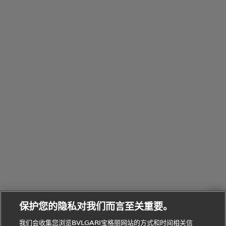
Pour
列
Serpenti系
袋
婚
他
性
Parfumée
Homme男
列
与
系列
士
戒
配
化
配
浏
件
定
饰
览
浏
制
香
全
览
线
水
部
全
上
礼
Bvlgari
物
部
专
Bvlgari
BVLGARI
Bvlgari
Omnia香
系列
宝格丽
享
Man系列
水
Aluminium
送
腕表
走进BVLGARI宝格丽
给
她
Serpenti
B.zero1系
环
联
系列
的
列
Serpenti
Serpenti
境
系
礼
Baia系列
Forever系
社
我
物
列
Bvlgari
ALLEGRA
会
们
Divas'
Le
送
宝格丽
Dream
Lvcea系列
治
服
Gemme
给
系列
理
务
系列
他
招
门
保护您的隐私对我们而言至关重要。
Divas'
Bvlgari
的
贤
店
Dream
Bvlgari系
我们会收集您浏览BVLGARI宝格丽网站的方式和时间相关信
系列