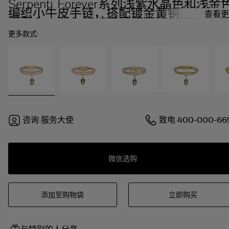
Serpenti Forever系列浅紫水晶色和浅金
编织小牛皮手链，搭配镀金黄铜链条和磁
查看更
扣开合。迷人的蛇首吊饰，饰以黑色珐琅
和镀金鳞片，点缀黑色珐琅双眼。
更多款式:
咨询
服务大使
致电
400-000-66
微信选购
添加至购物袋
立即购买