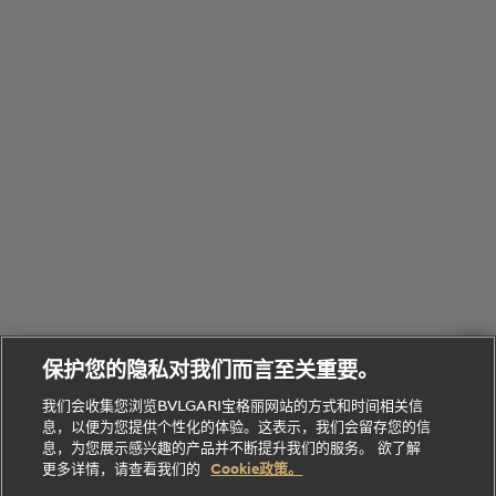
览
浏
制
香
全
览
线
水
部
全
上
礼
Bvlgari
物
部
专
Bvlgari
BVLGARI
Bvlgari
Omnia香
系列
宝格丽
享
Man系列
水
Aluminium
送
腕表
走进BVLGARI宝格丽
给
她
Serpenti
B.zero1系
环
联
系列
的
列
Serpenti
Serpenti
境
系
礼
Baia系列
Forever系
社
我
物
列
Bvlgari
ALLEGRA
会
们
Divas'
Le
送
宝格丽
Dream
Lvcea系列
治
服
Gemme
给
系列
理
务
系列
他
招
门
保护您的隐私对我们而言至关重要。
Divas'
Bvlgari
的
贤
店
Dream
Bvlgari系
我们会收集您浏览BVLGARI宝格丽网站的方式和时间相关信
系列
礼
纳
信
列
息，以便为您提供个性化的体验。这表示，我们会留存您的信
Serpenti
Divas'
士
息
物
息，为您展示感兴趣的产品并不断提升我们的服务。 欲了解
Cuore系
Dream系
酒
新
更多详情，请查看我们的
Cookie政策。
列
列
店
高级珠宝腕
婚
Goldea系