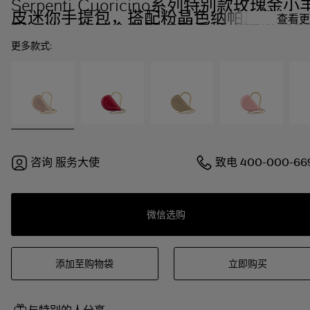
Serpenti Cuoricino系列特别款玫瑰金小
皮迷你手提包，搭配粉晶色纳帕皮革衬
查看更
里。迷人的镀金黄铜蛇形手柄，饰以镌刻
蛇鳞，采用按扣开合设计。
更多款式:
咨询
服务大使
致电
400-000-66
微信选购
添加至购物袋
立即购买