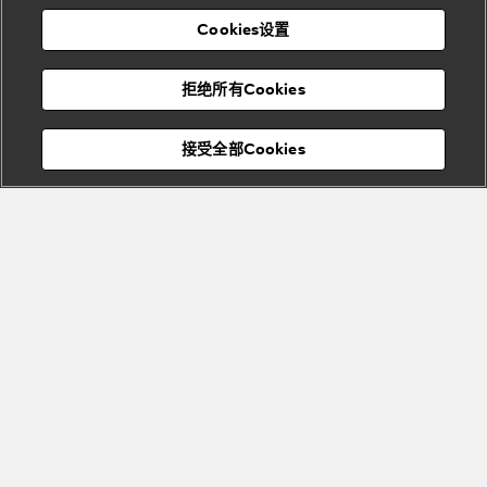
表
及
列
礼
Cookies设置
度
物
假
Bvlgari
Bvlgari
宝格丽
村
拒绝所有Cookies
Eternal系
Tubogas
列
系列
Serpenti
Serpentine
接受全部Cookies
Cabochon
菜单
系列
系列
关闭
添加至购物袋
Bvlgari
Bvlgari
Colors
Cabochon
系列
系列
Serpenti
Serpenti
宝格丽顾客服务中心
Reverse
Sugerloaf
描述
系列
系列
Serpenti Cuoricino系列特别款迷你手提包，采用玫瑰金小羊皮精制
而成，以珠宝般的迷你尺寸重新诠释与众不同的心形造型，兼具柔
软填充效果与视觉美感。这款手袋搭配金属质感蛇形手柄，巧妙致
Fiorever
敬1968年问世的一款Serpenti系列珠宝腕表经典之作。作品的设计灵
其他珠宝
系列
感源自Bvlgari宝格丽的历史档案和与众不同的珠宝工艺精髓。提供
系列
查看更多