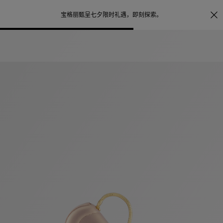
照片打印服务
点
宝格丽甄呈七夕限时礼遇，
即刻探索
。