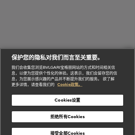
腕表
走进BVLGARI宝格丽
给
她
Serpenti
B.zero1系
环
联
系列
的
列
Serpenti
Serpenti
境
系
礼
Baia系列
Forever系
社
我
物
列
Bvlgari
ALLEGRA
会
们
Divas'
Le
送
宝格丽
Dream
Lvcea系列
治
服
Gemme
给
系列
理
务
系列
他
招
门
保护您的隐私对我们而言至关重要。
Divas'
Bvlgari
的
贤
店
Dream
Bvlgari系
我们会收集您浏览BVLGARI宝格丽网站的方式和时间相关信
系列
礼
纳
信
列
息，以便为您提供个性化的体验。这表示，我们会留存您的信
Serpenti
Divas'
士
息
物
息，为您展示感兴趣的产品并不断提升我们的服务。 欲了解
Cuore系
Dream系
酒
新
更多详情，请查看我们的
Cookie政策。
列
列
店
高级珠宝腕
婚
Goldea系
表
及
列
礼
Cookies设置
度
物
假
Bvlgari
Bvlgari
宝格丽
村
拒绝所有Cookies
Eternal系
Tubogas
列
系列
Serpenti
Serpentine
接受全部Cookies
Cabochon
菜单