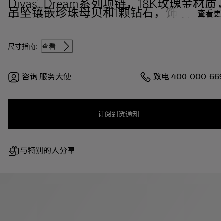
Divas' Dream系列项链，18K玫瑰金材质
吊坠镶嵌珍珠母贝和1颗钻石，饰以密镶
查看更
石。
尺寸指南:
查看
咨询
服务大使
致电
400-000-66
订阅到货通知
与特别的人分享