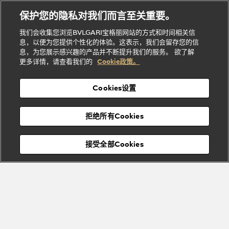
理
务
系列
他
招
门
保护您的隐私对我们而言至关重要。
Divas'
Bvlgari
的
贤
店
Dream
Bvlgari系
我们会收集您浏览BVLGARI宝格丽网站的方式和时间相关信
系列
礼
纳
信
列
息，以便为您提供个性化的体验。这表示，我们会留存您的信
Serpenti
Divas'
士
息
物
息，为您展示感兴趣的产品并不断提升我们的服务。 欲了解
Cuore系
Dream系
酒
新
更多详情，请查看我们的
Cookie政策。
列
列
店
高级珠宝腕
婚
Goldea系
表
及
列
礼
Cookies设置
度
物
假
Bvlgari
Bvlgari
宝格丽
村
拒绝所有Cookies
Eternal系
Tubogas
列
系列
Serpenti
Serpentine
接受全部Cookies
Cabochon
菜单
系列
系列
关闭
添加至购物袋
Bvlgari
Bvlgari
Colors
Cabochon
系列
系列
Serpenti
Serpenti
宝格丽顾客服务中心