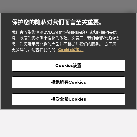
会
们
Divas'
Le
送
宝格丽
Dream
Lvcea系列
治
服
Gemme
给
系列
理
务
系列
他
招
门
保护您的隐私对我们而言至关重要。
Divas'
Bvlgari
的
贤
店
Dream
Bvlgari系
我们会收集您浏览BVLGARI宝格丽网站的方式和时间相关信
系列
礼
纳
信
列
息，以便为您提供个性化的体验。这表示，我们会留存您的信
Serpenti
Divas'
士
息
物
息，为您展示感兴趣的产品并不断提升我们的服务。 欲了解
Cuore系
Dream系
酒
新
更多详情，请查看我们的
Cookie政策。
列
列
店
高级珠宝腕
婚
Goldea系
表
及
列
礼
Cookies设置
度
物
假
Bvlgari
Bvlgari
宝格丽
村
拒绝所有Cookies
Eternal系
Tubogas
列
系列
Serpenti
Serpentine
接受全部Cookies
Cabochon
菜单
系列
系列
关闭
添加至购物袋
Bvlgari
Bvlgari