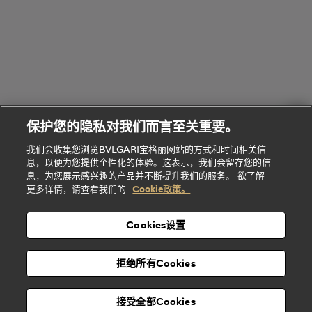
走进BVLGARI宝格丽
给
她
Serpenti
B.zero1系
环
联
系列
的
列
Serpenti
Serpenti
境
系
礼
Baia系列
Forever系
社
我
物
列
Bvlgari
ALLEGRA
会
们
Divas'
Le
送
宝格丽
Dream
Lvcea系列
治
服
Gemme
给
系列
理
务
系列
他
招
门
保护您的隐私对我们而言至关重要。
Divas'
Bvlgari
的
贤
店
Dream
Bvlgari系
我们会收集您浏览BVLGARI宝格丽网站的方式和时间相关信
系列
礼
纳
信
列
息，以便为您提供个性化的体验。这表示，我们会留存您的信
Serpenti
Divas'
士
息
物
息，为您展示感兴趣的产品并不断提升我们的服务。 欲了解
Cuore系
Dream系
酒
新
更多详情，请查看我们的
Cookie政策。
列
列
店
高级珠宝腕
婚
Goldea系
表
及
列
礼
Cookies设置
度
物
假
Bvlgari
Bvlgari
宝格丽
村
拒绝所有Cookies
Eternal系
Tubogas
列
系列
Serpenti
Serpentine
接受全部Cookies
Cabochon
菜单
系列