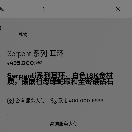
情
。
宝格丽甄呈七
礼物
Serpenti系列 耳环
495,000
含税
¥
Serpenti系列耳环，白色18K金材
质，镶嵌祖母绿蛇眼和全密镶钻石
咨询
服务大使
致电
400-000-6699
咨询服务大使