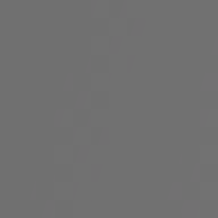
袋
与
配
饰
香
Bvlgari
水
ALLEGRA
Divas'
礼
Eternal系
Serpenti
宝格丽
Dream
ine
s
系列
物
列
Cabochon
系列
系列
走进BVLGARI宝格丽
环
联
境
系
Bvlgari
宝腕
社
我
系
系
Serpenti
i
Cabochon
会
们
Reverse
af
系列
治
服
系列
理
务
招
门
贤
店
纳
信
士
息
酒
店
r
其他珠宝
及
度
Bvlgari
系列