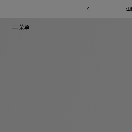
注
菜单
关闭
系列
Octo
i
七
B.zero1系
Serpenti
系列
Pour
ti系
i
夕
ée
列
Baia系列
Homme男
礼
r系
物
士
指
南
高
级
珠
Bvlgari
宝
Bvlgari
Bvlgari
珠
RI
Bvlgari系
宝
Omnia香
Serpenti
系列
腕
列
列
水
Cuore系
ium
系列
表
列
包