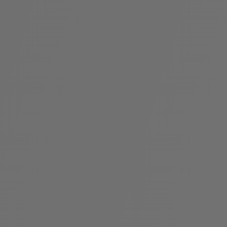
假
Bvlgari系
系列
村
列