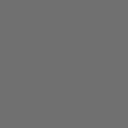
袋
与
配
饰
香
Bvlgari
水
ALLEGRA
Divas'
礼
Eternal系
Serpenti
宝格丽
Dream
ine
s
系列
物
列
Cabochon
系列
系列
走进BVLGARI宝格丽
环
联
境
系
Bvlgari
宝腕
社
我
系
系
Serpenti
i
Cabochon
会
们
Reverse
af
系列
治
服
系列
理
务
招
门
贤
店
纳
信
士
息
酒
店
r
其他珠宝
及
度
Bvlgari
系列