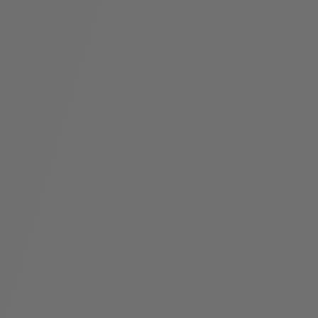
假
Bvlgari系
系列
村
列