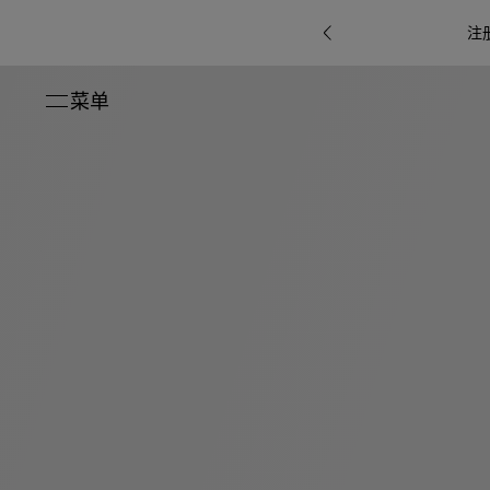
注
菜单
关闭
系列
Octo
i
七
B.zero1系
Serpenti
系列
Pour
ti系
i
夕
ée
列
Baia系列
Homme男
礼
r系
物
士
指
南
高
级
珠
Bvlgari
宝
Bvlgari
Bvlgari
珠
RI
Bvlgari系
宝
Omnia香
Serpenti
系列
腕
列
列
水
Cuore系
ium
系列
表
列
包