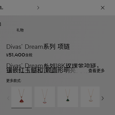
情
。
宝格丽甄呈七
礼物
Divas’ Dream系列 项链
51,400
含税
¥
Divas' Dream系列18K玫瑰金项链，
镶嵌红玉髓和1颗圆形明亮式切割钻
查看更多
石，饰以密镶钻石
更多款式: