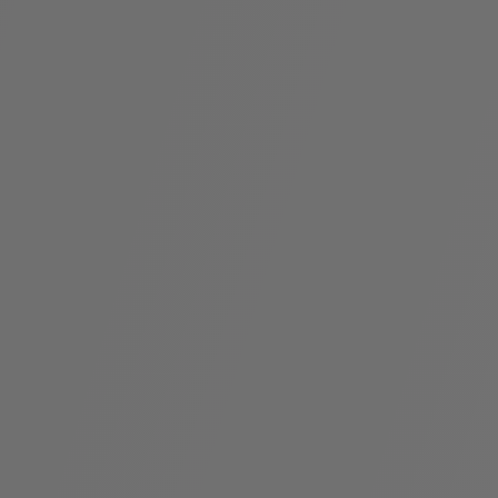
袋
与
配
饰
香
Bvlgari
水
ALLEGRA
Divas'
礼
Eternal系
Serpenti
宝格丽
Dream
ine
s
系列
物
列
Cabochon
系列
系列
走进BVLGARI宝格丽
环
联
境
系
Bvlgari
宝腕
社
我
系
系
Serpenti
i
Cabochon
会
们
Reverse
af
系列
治
服
系列
理
务
招
门
贤
店
纳
信
士
息
酒
店
r
其他珠宝
及
度
Bvlgari
系列