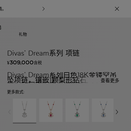
情
。
宝格丽甄呈七
礼物
Divas’ Dream系列 项链
309,000
含税
¥
Divas' Dream系列白色18K金镂空吊
坠项链，镶嵌1颗梨形钻石（0.80克
查看更多
拉）和圆形明亮式切割钻石（0.77克
拉），饰以密镶钻石（0.71克拉）
更多款式: