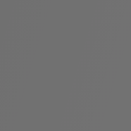
假
Bvlgari系
系列
村
列