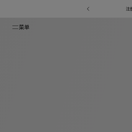
注
菜单
关闭
系列
Octo
i
七
B.zero1系
Serpenti
系列
Pour
ti系
i
夕
ée
列
Baia系列
Homme男
礼
r系
物
士
指
南
高
级
珠
Bvlgari
宝
Bvlgari
Bvlgari
珠
RI
Bvlgari系
宝
Omnia香
Serpenti
系列
腕
列
列
水
Cuore系
ium
系列
表
列
包