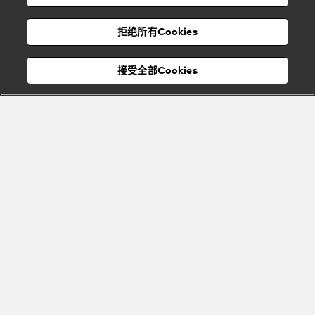
度
物
假
Bvlgari
Bvlgari
宝格丽
村
拒绝所有Cookies
Eternal系
Tubogas
列
系列
Serpenti
Serpentine
接受全部Cookies
Cabochon
菜单
系列
系列
关闭
添加至购物袋
Bvlgari
Bvlgari
Colors
Cabochon
系列
系列
Serpenti
Serpenti
宝格丽顾客服务中心
Reverse
Sugerloaf
系列
系列
Fiorever
其他珠宝
系列
系列
Bvlgari
Bvlgari