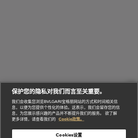
全
览
线
水
部
全
上
礼
Bvlgari
物
部
专
Bvlgari
BVLGARI
Bvlgari
Omnia香
系列
宝格丽
享
Man系列
水
Aluminium
送
腕表
走进BVLGARI宝格丽
给
她
Serpenti
B.zero1系
环
联
系列
的
列
Serpenti
Serpenti
境
系
礼
Baia系列
Forever系
社
我
物
列
Bvlgari
ALLEGRA
会
们
Divas'
Le
送
宝格丽
Dream
Lvcea系列
治
服
Gemme
给
系列
理
务
系列
他
招
门
保护您的隐私对我们而言至关重要。
Divas'
Bvlgari
的
贤
店
Dream
Bvlgari系
我们会收集您浏览BVLGARI宝格丽网站的方式和时间相关信
系列
礼
纳
信
列
息，以便为您提供个性化的体验。这表示，我们会留存您的信
Serpenti
Divas'
士
息
物
息，为您展示感兴趣的产品并不断提升我们的服务。 欲了解
Cuore系
Dream系
酒
新
更多详情，请查看我们的
Cookie政策。
列
列
店
高级珠宝腕
婚
Goldea系
表
及
列
礼
Cookies设置