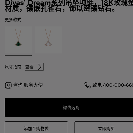
Divas' Dream系列吊坠项链，18K玫瑰
材质，镶嵌孔雀石，饰以密镶钻石。
更多款式:
尺寸指南:
查看
咨询
服务大使
致电
400-000-66
微信选购
添加至购物袋
立即购买