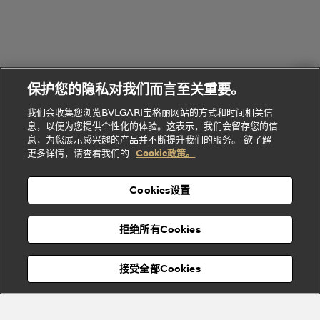
Serpenti
Serpenti
境
系
礼
Baia系列
Forever系
社
我
物
列
Bvlgari
ALLEGRA
会
们
Divas'
Le
送
宝格丽
Dream
Lvcea系列
治
服
Gemme
给
系列
理
务
系列
他
招
门
保护您的隐私对我们而言至关重要。
Divas'
Bvlgari
的
贤
店
Dream
Bvlgari系
我们会收集您浏览BVLGARI宝格丽网站的方式和时间相关信
系列
礼
纳
信
列
息，以便为您提供个性化的体验。这表示，我们会留存您的信
Serpenti
Divas'
士
息
物
息，为您展示感兴趣的产品并不断提升我们的服务。 欲了解
Cuore系
Dream系
酒
新
更多详情，请查看我们的
Cookie政策。
列
列
店
高级珠宝腕
婚
Goldea系
表
及
列
礼
Cookies设置
度
物
假
Bvlgari
Bvlgari
宝格丽
村
拒绝所有Cookies
Eternal系
Tubogas
列
系列
Serpenti
Serpentine
接受全部Cookies
Cabochon
菜单
系列
系列
关闭