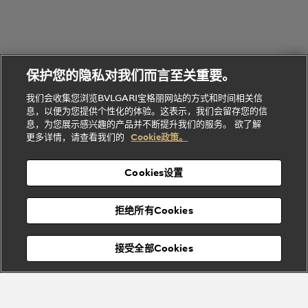
礼
Baia系列
Forever系
社
我
物
列
Bvlgari
ALLEGRA
会
们
Divas'
Le
送
宝格丽
Dream
Lvcea系列
治
服
Gemme
给
系列
理
务
系列
他
招
门
保护您的隐私对我们而言至关重要。
Divas'
Bvlgari
的
贤
店
Dream
Bvlgari系
我们会收集您浏览BVLGARI宝格丽网站的方式和时间相关信
系列
礼
纳
信
列
息，以便为您提供个性化的体验。这表示，我们会留存您的信
Serpenti
Divas'
士
息
物
息，为您展示感兴趣的产品并不断提升我们的服务。 欲了解
Cuore系
Dream系
酒
新
更多详情，请查看我们的
Cookie政策。
列
列
店
高级珠宝腕
婚
Goldea系
表
及
列
礼
Cookies设置
度
物
假
Bvlgari
Bvlgari
宝格丽
村
拒绝所有Cookies
Eternal系
Tubogas
列
系列
Serpenti
Serpentine
接受全部Cookies
Cabochon
菜单
系列
系列
关闭
添加至购物袋