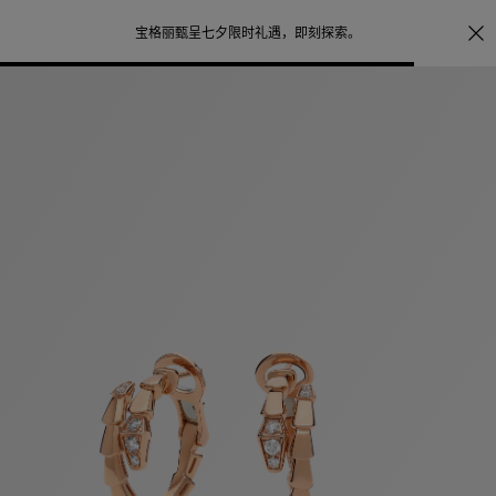
注册会员首次
宝格丽甄呈七夕限时礼遇，
即刻探索
。