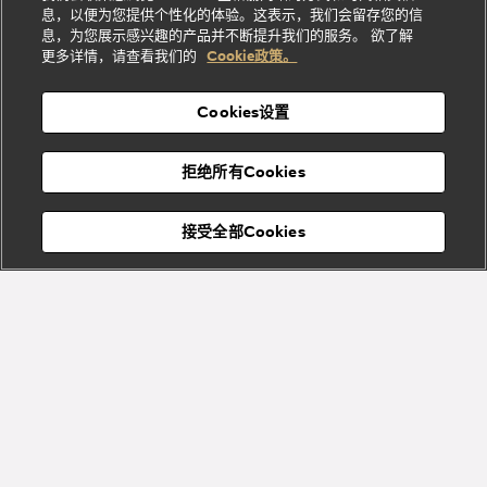
礼
纳
信
列
息，以便为您提供个性化的体验。这表示，我们会留存您的信
Serpenti
Divas'
士
息
物
息，为您展示感兴趣的产品并不断提升我们的服务。 欲了解
Cuore系
Dream系
酒
新
更多详情，请查看我们的
Cookie政策。
列
列
店
高级珠宝腕
婚
Goldea系
表
及
列
礼
Cookies设置
度
物
假
Bvlgari
Bvlgari
宝格丽
村
拒绝所有Cookies
Eternal系
Tubogas
列
系列
Serpenti
Serpentine
接受全部Cookies
Cabochon
菜单
系列
系列
关闭
添加至购物袋
Bvlgari
Bvlgari
Colors
Cabochon
系列
系列
Serpenti
Serpenti
宝格丽顾客服务中心
Reverse
Sugerloaf
系列
系列