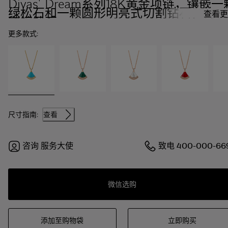
Divas' Dream系列18K黄金项链，镶嵌一
绿松石和一颗圆形明亮式切割钻石，饰以
查看更
密镶钻石
更多款式:
尺寸指南:
查看
咨询
服务大使
致电
400-000-66
微信选购
添加至购物袋
立即购买