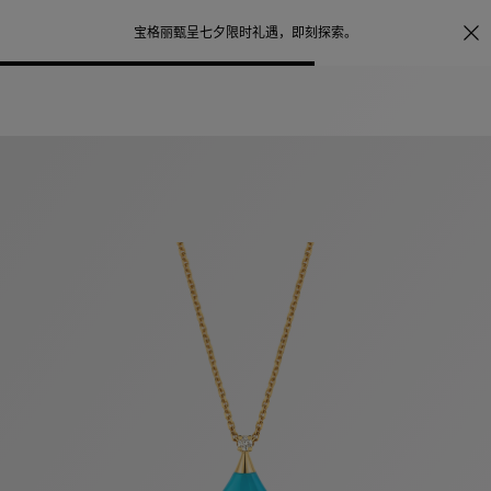
照片打印服务
点
宝格丽甄呈七夕限时礼遇，
即刻探索
。