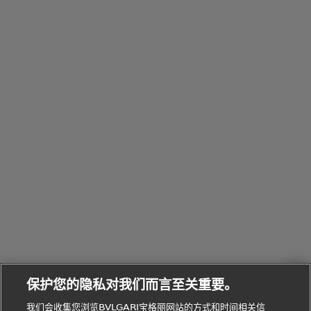
Pour
列
Serpenti系
袋
婚
他
性
Parfumée
Homme男
列
与
系列
士
戒
配
化
配
浏
件
定
饰
览
浏
制
香
全
览
线
水
部
全
上
礼
Bvlgari
物
部
专
Bvlgari
BVLGARI
Bvlgari
Omnia香
系列
宝格丽
享
Man系列
水
Aluminium
送
腕表
走进BVLGARI宝格丽
给
她
Serpenti
B.zero1系
环
联
系列
的
列
Serpenti
Serpenti
境
系
礼
Baia系列
Forever系
社
我
物
列
Bvlgari
ALLEGRA
会
们
Divas'
Le
送
宝格丽
Dream
Lvcea系列
治
服
Gemme
给
系列
理
务
系列
他
招
门
保护您的隐私对我们而言至关重要。
Divas'
Bvlgari
的
贤
店
Dream
Bvlgari系
我们会收集您浏览BVLGARI宝格丽网站的方式和时间相关信
系列