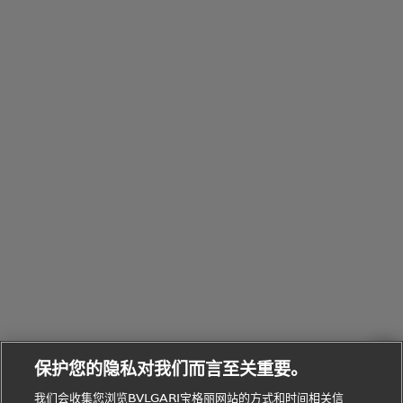
Pour
列
Serpenti系
袋
婚
他
性
Parfumée
Homme男
列
与
系列
士
戒
配
化
配
浏
件
定
饰
览
浏
制
香
全
览
线
水
部
全
上
礼
Bvlgari
物
部
专
Bvlgari
BVLGARI
Bvlgari
Omnia香
系列
宝格丽
享
Man系列
水
Aluminium
送
腕表
走进BVLGARI宝格丽
给
她
Serpenti
B.zero1系
环
联
系列
的
列
Serpenti
Serpenti
境
系
礼
Baia系列
Forever系
社
我
物
列
Bvlgari
ALLEGRA
会
们
Divas'
Le
送
宝格丽
Dream
Lvcea系列
治
服
Gemme
给
系列
理
务
系列
他
招
门
保护您的隐私对我们而言至关重要。
Divas'
Bvlgari
的
贤
店
Dream
Bvlgari系
我们会收集您浏览BVLGARI宝格丽网站的方式和时间相关信
系列