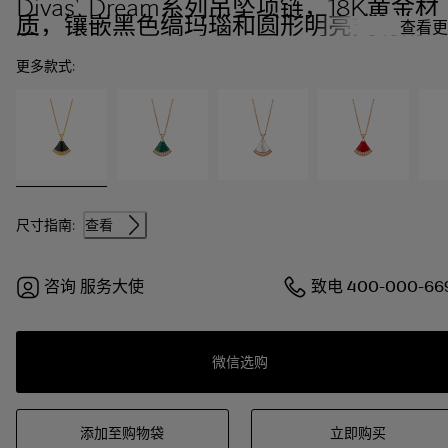
Divas' Dream系列吊坠项链，18K黄金材
质，镶嵌黑色缟玛瑙和圆形明亮式切割钻
查看更
石。
更多款式:
尺寸指南:
查看
咨询
服务大使
致电
400-000-66
微信选购
添加至购物袋
立即购买