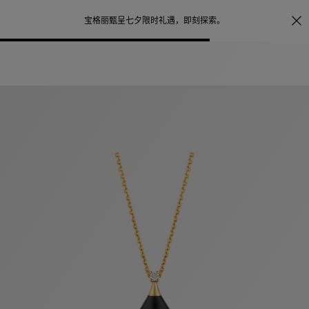
照片打印服务
点
宝格丽甄呈七夕限时礼遇，
即刻探索
。