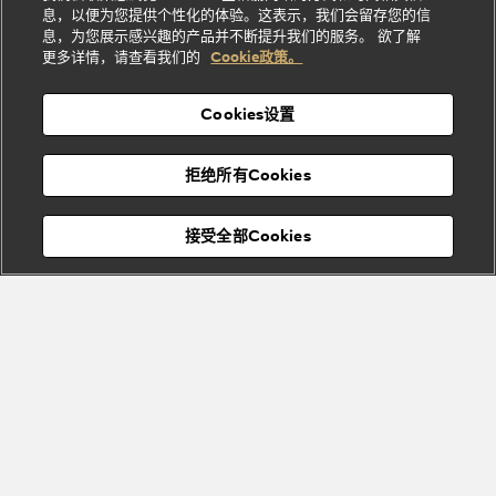
礼
纳
信
列
息，以便为您提供个性化的体验。这表示，我们会留存您的信
Serpenti
Divas'
士
息
物
息，为您展示感兴趣的产品并不断提升我们的服务。 欲了解
Cuore系
Dream系
酒
新
更多详情，请查看我们的
Cookie政策。
列
列
店
高级珠宝腕
婚
Goldea系
表
及
列
礼
Cookies设置
度
物
假
Bvlgari
Bvlgari
宝格丽
村
拒绝所有Cookies
Eternal系
Tubogas
列
系列
Serpenti
Serpentine
接受全部Cookies
Cabochon
菜单
系列
系列
关闭
添加至购物袋
Bvlgari
Bvlgari
Colors
Cabochon
系列
系列
Serpenti
Serpenti
宝格丽顾客服务中心
Reverse
Sugerloaf
系列
系列