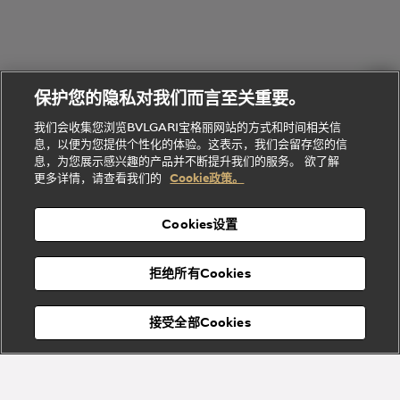
礼
Baia系列
Forever系
社
我
物
列
Bvlgari
ALLEGRA
会
们
Divas'
Le
送
宝格丽
Dream
Lvcea系列
治
服
Gemme
给
系列
理
务
系列
他
招
门
保护您的隐私对我们而言至关重要。
Divas'
Bvlgari
的
贤
店
Dream
Bvlgari系
我们会收集您浏览BVLGARI宝格丽网站的方式和时间相关信
系列
礼
纳
信
列
息，以便为您提供个性化的体验。这表示，我们会留存您的信
Serpenti
Divas'
士
息
物
息，为您展示感兴趣的产品并不断提升我们的服务。 欲了解
Cuore系
Dream系
酒
新
更多详情，请查看我们的
Cookie政策。
列
列
店
高级珠宝腕
婚
Goldea系
表
及
列
礼
Cookies设置
度
物
假
Bvlgari
Bvlgari
宝格丽
村
拒绝所有Cookies
Eternal系
Tubogas
列
系列
Serpenti
Serpentine
接受全部Cookies
Cabochon
菜单
系列
系列
关闭
添加至购物袋