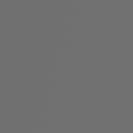
袋
与
配
饰
香
Bvlgari
水
ALLEGRA
Divas'
礼
Eternal系
Serpenti
宝格丽
Dream
ine
s
系列
物
列
Cabochon
系列
系列
走进BVLGARI宝格丽
环
联
境
系
Bvlgari
宝腕
社
我
系
系
Serpenti
i
Cabochon
会
们
Reverse
af
系列
治
服
系列
理
务
招
门
贤
店
纳
信
士
息
酒
店
r
其他珠宝
及
度
Bvlgari
系列