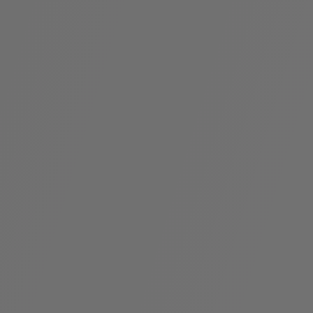
假
Bvlgari系
系列
村
列