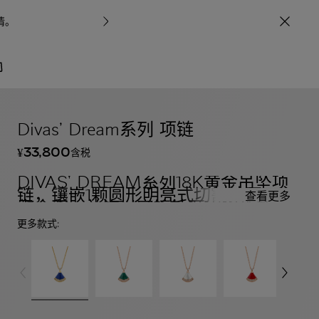
情
。
宝格丽甄呈七
/
珠宝
Divas' Dream系列
Divas’ Dream系列 项链
33,800
含税
¥
DIVAS' DREAM系列18K黄金吊坠项
链，镶嵌1颗圆形明亮式切割钻石、
查看更多
青金石，并饰以密镶钻石。春季款
更多款式: