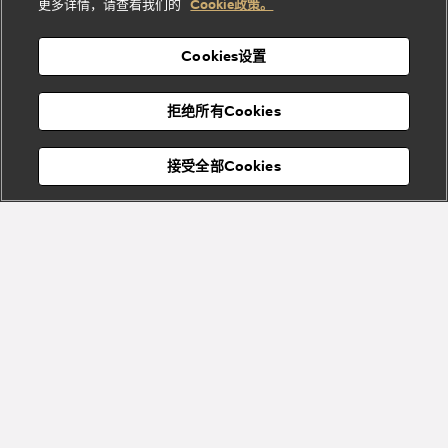
酒
新
更多详情，请查看我们的
Cookie政策。
列
列
店
高级珠宝腕
婚
Goldea系
表
及
列
礼
Cookies设置
度
物
假
Bvlgari
Bvlgari
宝格丽
村
拒绝所有Cookies
Eternal系
Tubogas
列
系列
Serpenti
Serpentine
接受全部Cookies
Cabochon
菜单
系列
系列
关闭
Bvlgari
Bvlgari
Colors
Cabochon
系列
系列
Serpenti
Serpenti
宝格丽顾客服务中心
Reverse
Sugerloaf
系列
系列
Fiorever