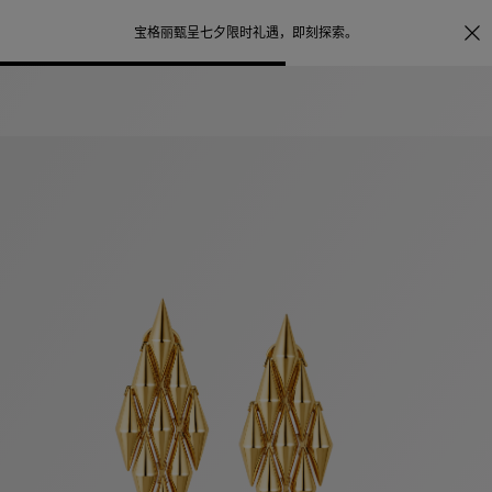
照片打印服务
点
宝格丽甄呈七夕限时礼遇，
即刻探索
。