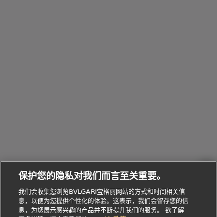
配
浏
件
定
饰
览
浏
制
香
全
览
线
水
部
全
上
礼
Bvlgari
物
部
专
Bvlgari
BVLGARI
Bvlgari
Omnia香
系列
宝格丽
享
Man系列
水
Aluminium
送
腕表
走进BVLGARI宝格丽
给
她
Serpenti
B.zero1系
环
联
系列
的
列
Serpenti
Serpenti
境
系
礼
Baia系列
Forever系
社
我
物
列
Bvlgari
ALLEGRA
会
们
Divas'
Le
送
宝格丽
Dream
Lvcea系列
治
服
Gemme
给
系列
理
务
系列
他
招
门
保护您的隐私对我们而言至关重要。
Divas'
Bvlgari
的
贤
店
Dream
Bvlgari系
我们会收集您浏览BVLGARI宝格丽网站的方式和时间相关信
系列
礼
纳
信
列
息，以便为您提供个性化的体验。这表示，我们会留存您的信
Serpenti
Divas'
士
息
物
息，为您展示感兴趣的产品并不断提升我们的服务。 欲了解
Cuore系
Dream系