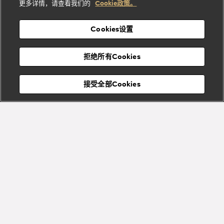
酒
新
更多详情，请查看我们的
Cookie政策。
列
列
店
高级珠宝腕
婚
Goldea系
表
及
列
礼
Cookies设置
度
物
假
Bvlgari
Bvlgari
宝格丽
村
拒绝所有Cookies
Eternal系
Tubogas
列
系列
Serpenti
Serpentine
接受全部Cookies
Cabochon
菜单
系列
系列
关闭
添加至购物袋
Bvlgari
Bvlgari
Colors
Cabochon
系列
系列
Serpenti
Serpenti
宝格丽顾客服务中心
Reverse
Sugerloaf
描述
系列
系列
探访被誉为“印度香料花园”的喀拉拉邦，走进虎眼石的故乡。
虎眼石的黄色和棕色条纹的光学效果曾令古代文明着迷。对古人而
言，虎眼石（源自拉丁语“tigris”）是一种“洞察一切”的宝石，它将人