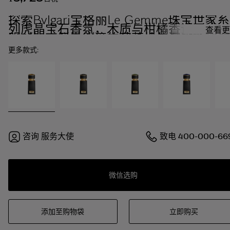
探索Bvlgari宝格丽Le Gemme珠宝世家系
列虎晶宝石香氛，木质与柑橘香调形成鲜
查看更
明对比，鲜嫩欲滴的葡萄柚与深邃精致的
龙涎香相辅相成。
更多款式:
咨询
服务大使
致电
400-000-66
微信选购
添加至购物袋
立即购买