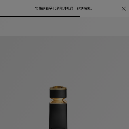
照片打印服务
点
宝格丽甄呈七夕限时礼遇，
即刻探索
。