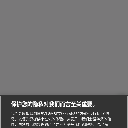
配
浏
件
定
饰
览
浏
制
香
全
览
线
水
部
全
上
礼
Bvlgari
物
部
专
Bvlgari
BVLGARI
Bvlgari
Omnia香
系列
宝格丽
享
Man系列
水
Aluminium
送
腕表
走进BVLGARI宝格丽
给
她
Serpenti
B.zero1系
环
联
系列
的
列
Serpenti
Serpenti
境
系
礼
Baia系列
Forever系
社
我
物
列
Bvlgari
ALLEGRA
会
们
Divas'
Le
送
宝格丽
Dream
Lvcea系列
治
服
Gemme
给
系列
理
务
系列
他
招
门
保护您的隐私对我们而言至关重要。
Divas'
Bvlgari
的
贤
店
Dream
Bvlgari系
我们会收集您浏览BVLGARI宝格丽网站的方式和时间相关信
系列
礼
纳
信
列
息，以便为您提供个性化的体验。这表示，我们会留存您的信
Serpenti
Divas'
士
息
物
息，为您展示感兴趣的产品并不断提升我们的服务。 欲了解
Cuore系
Dream系